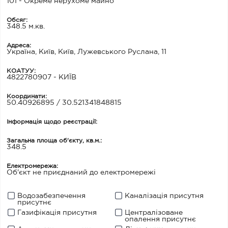
101 - Окреме нерухоме майно
Обсяг:
348.5 м.кв.
Адреса:
Україна, Київ, Київ, Лужевського Руслана, 11
КОАТУУ:
4822780907 - КИЇВ
Координати:
50.40926895 / 30.521341848815
Інформація щодо реєстрації:
Загальна площа об'єкту, кв.м.:
348.5
Електромережа:
Об'єкт не приєднаний до електромережі
Водозабезпечення
Каналізація присутня
присутнє
Газифікація присутня
Централізоване
опалення присутнє