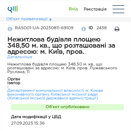
Вхід
Реєстрація
Об'єкт приватизації
RAS001-UA-20230811-69109
ID
2438
Нежитлова будівля площею
348,50 м. кв., що розташовані за
адресою: м. Київ, пров.
Лужевського Руслана, 11
Детальніше
Нежитлова будівля площею 348,50 м. кв., що
розташовані за адресою: м. Київ, пров. Лужевського
Руслана, 11
Орган
ізатор
:
Департамент комунальної власності м. Києва
виконавчого органу Київської міської ради
(Київської міської державної адміністрації)
Об’єкт опубліковано
Дата модифікації у ЦБД
27.09.2023 15:36