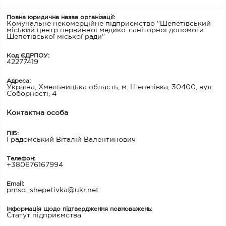
Повна юридична назва організації:
Комунальне некомерційне підприємство "Шепетівський
міський центр первинної медико-саніторної допомоги
Шепетівської міської ради"
Код ЄДРПОУ:
42277419
Адреса:
Україна, Хмельницька область, м. Шепетівка, 30400, вул.
Соборності, 4
Контактна особа
ПІБ:
Градомський Віталій Валентинович
Телефон:
+380676167994
Email:
pmsd_shepetivka@ukr.net
Інформація щодо підтвердження повноважень:
Статут підприємства