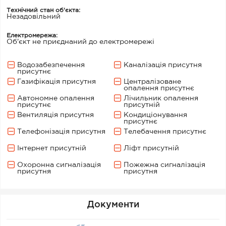
Технічний стан об'єкта:
Незадовільний
Електромережа:
Об'єкт не приєднаний до електромережі
Водозабезпечення
Каналізація присутня
присутнє
Газифікація присутня
Централізоване
опалення присутнє
Автономне опалення
Лічильник опалення
присутнє
присутній
Вентиляція присутня
Кондиціонування
присутнє
Телефонізація присутня
Телебачення присутнє
Інтернет присутній
Ліфт присутній
Охоронна сигналізація
Пожежна сигналізація
присутня
присутня
Документи