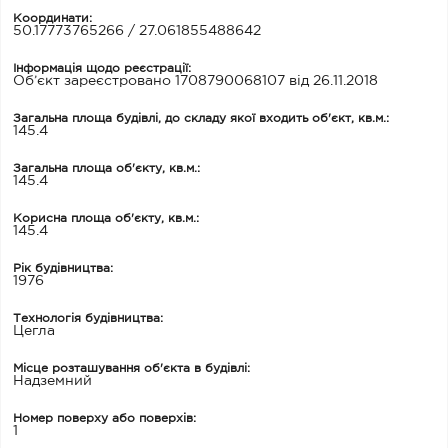
Координати:
50.17773765266 / 27.061855488642
Інформація щодо реєстрації:
Об’єкт зареєстровано 1708790068107 від 26.11.2018
Загальна площа будівлі, до складу якої входить об'єкт, кв.м.:
145.4
Загальна площа об'єкту, кв.м.:
145.4
Корисна площа об'єкту, кв.м.:
145.4
Рік будівництва:
1976
Технологія будівництва:
Цегла
Місце розташування об'єкта в будівлі:
Надземний
Номер поверху або поверхів:
1