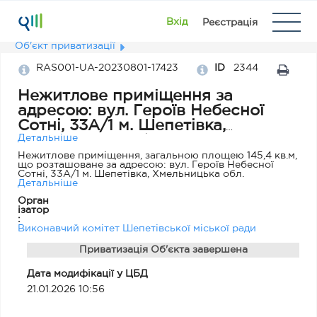
Вхід
Реєстрація
Об'єкт приватизації
RAS001-UA-20230801-17423
ID
2344
Нежитлове приміщення за
адресою: вул. Героїв Небесної
Сотні, 33А/1 м. Шепетівка,
Хмельницька обл.
Детальніше
Нежитлове приміщення, загальною площею 145,4 кв.м,
що розташоване за адресою: вул. Героїв Небесної
Сотні, 33А/1 м. Шепетівка, Хмельницька обл.
Детальніше
Орган
ізатор
:
Виконавчий комітет Шепетівської міської ради
Приватизація Об'єкта завершена
Дата модифікації у ЦБД
21.01.2026 10:56