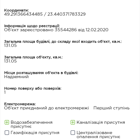
Координати:
49.291366434485 / 23.440371783329
Інформація щодо реєстрації:
Об’єкт зареєстровано 35544286 від 12.02.2020
Загальна площа будівлі, до складу якої входить об'єкт, кв.м.:
131.05
Загальна площа об'єкту, кв.м.:
131.05
Місце розташування об'єкта в будівлі:
Надземний
Номер поверху або поверхів:
1
Електромережа:
Об'єкт приєднаний до електромережі
Перший ступінь
Водозабезпечення
Каналізація присутня
присутнє
Газифікація присутня
Централізоване
опалення присутнє