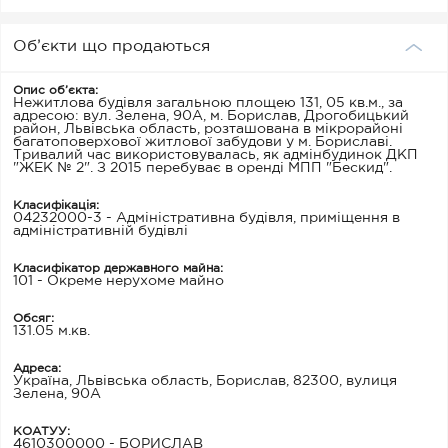
Об’єкти що продаються
Опис об’єкта:
Нежитлова будівля загальною площею 131, 05 кв.м., за
адресою: вул. Зелена, 90А, м. Борислав, Дрогобицький
район, Львівська область, розташована в мікрорайоні
багатоповерхової житлової забудови у м. Бориславі.
Тривалий час використовувалась, як адмінбудинок ДКП
"ЖЕК № 2". З 2015 перебуває в оренді МПП "Бескид".
Класифікація:
04232000-3 - Адміністративна будівля, приміщення в
адміністративній будівлі
Класифікатор державного майна:
101 - Окреме нерухоме майно
Обсяг:
131.05 м.кв.
Адреса:
Україна, Львівська область, Борислав, 82300, вулиця
Зелена, 90А
КОАТУУ:
4610300000 - БОРИСЛАВ