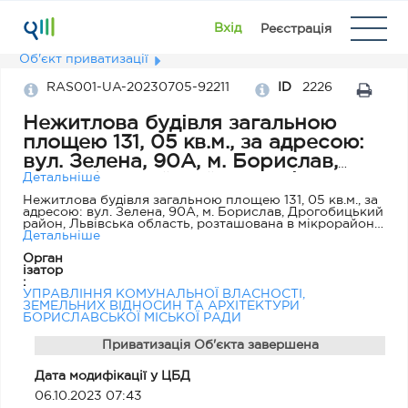
Вхід
Реєстрація
Об'єкт приватизації
RAS001-UA-20230705-92211
ID
2226
Нежитлова будівля загальною
площею 131, 05 кв.м., за адресою:
вул. Зелена, 90А, м. Борислав,
Дрогобицький район, Львівська
Детальніше
область
Нежитлова будівля загальною площею 131, 05 кв.м., за
адресою: вул. Зелена, 90А, м. Борислав, Дрогобицький
район, Львівська область, розташована в мікрорайоні
багатоповерхової житлової забудови у м. Бориславі.
Детальніше
Тривалий час використовувалась, як адмінбудинок
Орган
ДКП "ЖЕК № 2". З 2015 перебуває в оренді МПП
ізатор
"Бескид".
:
УПРАВЛІННЯ КОМУНАЛЬНОЇ ВЛАСНОСТІ,
ЗЕМЕЛЬНИХ ВІДНОСИН ТА АРХІТЕКТУРИ
БОРИСЛАВСЬКОЇ МІСЬКОЇ РАДИ
Приватизація Об'єкта завершена
Дата модифікації у ЦБД
06.10.2023 07:43