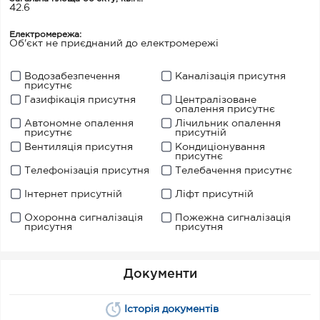
42.6
Електромережа:
Об'єкт не приєднаний до електромережі
Водозабезпечення
Каналізація присутня
присутнє
Газифікація присутня
Централізоване
опалення присутнє
Автономне опалення
Лічильник опалення
присутнє
присутній
Вентиляція присутня
Кондиціонування
присутнє
Телефонізація присутня
Телебачення присутнє
Інтернет присутній
Ліфт присутній
Охоронна сигналізація
Пожежна сигналізація
присутня
присутня
Документи
Історія документів