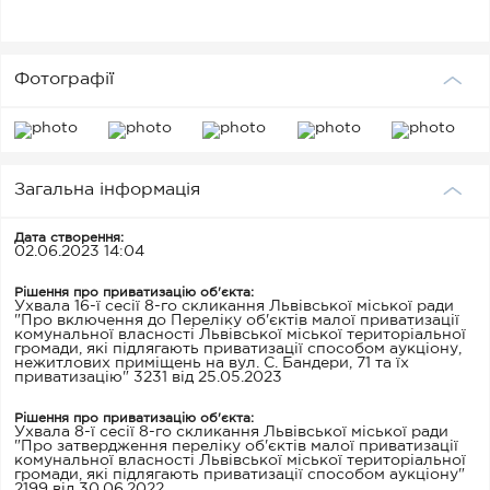
опублікування об'єкта в електронній торговій системі
«Prozorro.Продажі», актуальної інформації про
балансову вартість такого об’єкта в управління
комунальної власності (орган приватизації) не надано.
Фотографії
Загальна інформація
Дата створення:
02.06.2023 14:04
Рішення про приватизацію об'єкта:
Ухвала 16-ї сесії 8-го скликання Львівської міської ради
"Про включення до Переліку об'єктів малої приватизації
комунальної власності Львівської міської територіальної
громади, які підлягають приватизації способом аукціону,
нежитлових приміщень на вул. С. Бандери, 71 та їх
приватизацію" 3231 від 25.05.2023
Рішення про приватизацію об'єкта:
Ухвала 8-ї сесії 8-го скликання Львівської міської ради
"Про затвердження переліку об'єктів малої приватизації
комунальної власності Львівської міської територіальної
громади, які підлягають приватизації способом аукціону"
2199 від 30.06.2022