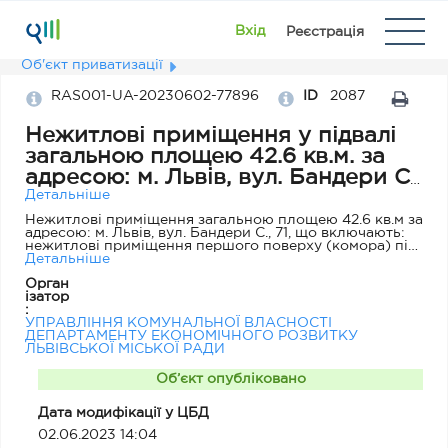
Вхід
Реєстрація
Об'єкт приватизації
RAS001-UA-20230602-77896
ID
2087
Нежитлові приміщення у підвалі
загальною площею 42.6 кв.м. за
адресою: м. Львів, вул. Бандери С.,
71
Детальніше
Нежитлові приміщення загальною площею 42.6 кв.м за
адресою: м. Львів, вул. Бандери С., 71, що включають:
нежитлові приміщення першого поверху (комора) під
індексом І площею 5.5 кв.м. (відповідно до технічного
Детальніше
паспорту виготовленого станом на 14.10.2022
Орган
Обласним комунальним підприємством Львівської
ізатор
обласної ради "Бюро технічної інветаризації та
:
експертної оцінки", інвентаризаційна справа №00343)
УПРАВЛІННЯ КОМУНАЛЬНОЇ ВЛАСНОСТІ
та нежитлові приміщення у підвалі (комора) під
ДЕПАРТАМЕНТУ ЕКОНОМІЧНОГО РОЗВИТКУ
індексами ХІІІ та XVI, площею 37.1 кв. м. (відповідно до
ЛЬВІВСЬКОЇ МІСЬКОЇ РАДИ
технічного паспорту виготовленого Львівським
комунальним підприємством "Агенція ресурсів
Львівської міської ради", інвентаризаційна справа
Об’єкт опубліковано
№343). Вказаний об'єкт є нежитловими приміщеннями
у будівлі, що знаходяться у серединній частині м.
Дата модифікації у ЦБД
Львова, Франківському районі. Вказаний об'єкт є
вільним, не перебуває в оренді, не є пам'яткою
02.06.2023 14:04
культурної спадщини. Балансоутримувачем, на момент