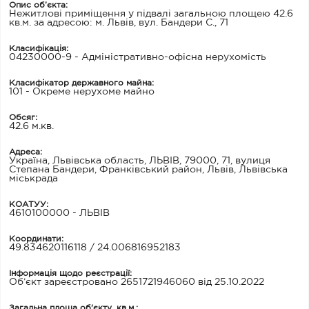
Опис об’єкта:
Нежитлові приміщення у підвалі загальною площею 42.6
кв.м. за адресою: м. Львів, вул. Бандери С., 71
Класифікація:
04230000-9 - Адміністративно-офісна нерухомість
Класифікатор державного майна:
101 - Окреме нерухоме майно
Обсяг:
42.6 м.кв.
Адреса:
Україна, Львівська область, ЛЬВІВ, 79000, 71, вулиця
Степана Бандери, Франківський район, Львів, Львівська
міськрада
КОАТУУ:
4610100000 - ЛЬВІВ
Координати:
49.834620116118 / 24.006816952183
Інформація щодо реєстрації:
Об’єкт зареєстровано 2651721946060 від 25.10.2022
Загальна площа об'єкту, кв.м.: