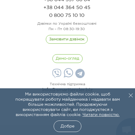
+38 044 364 50 45
0 800 75 10 10
Дзвінки по Україні безкоштовні
Пн – Пт 08:30-19:30
Замовити дзвінок
Демо-огляд
Технічна підтримка
info@smarttender.biz
Ми використовуємо файли cookie, щоб
покращувати роботу майданчика і надавати вам
SmartTender у соцмережах:
більше можливостей. Продовжуючи
використовувати сайт, ви погоджуєтеся з
використанням файлів cookie.
Читати повністю.
Добре