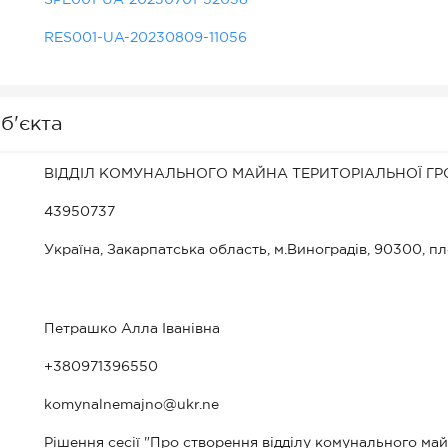
SPE001-UA-20230701-52038
RES001-UA-20230809-11056
б'єкта
ВІДДІЛ КОМУНАЛЬНОГО МАЙНА ТЕРИТОРІАЛЬНОЇ ГР
43950737
Україна, Закарпатська область, м.Виноградів, 90300, п
Петрашко Алла Іванівна
+380971396550
komynalnemajno@ukr.ne
Рішення сесії "Про створення відділу комунального ма