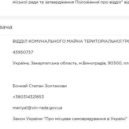
міської ради та затвердження Положення про відділ" ві
вача
ВІДДІЛ КОМУНАЛЬНОГО МАЙНА ТЕРИТОРІАЛЬНОЇ ГР
43950737
Україна, Закарпатська область, м.Виноградів, 90300, п
Бочкай Степан Золтанови
+380314321853
meriya1@vin-rada.gov.ua
Закон України "Про місцеве самоврядування в Україні"