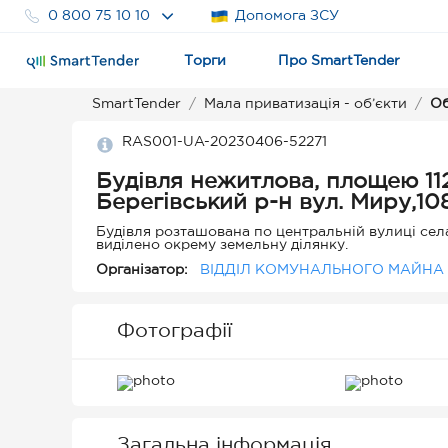
0 800 75 10 10
Допомога ЗСУ
Торги
Про SmartTender
SmartTender
Мала приватизація - об’єкти
Об
RAS001-UA-20230406-52271
Будівля нежитлова, площею 112,2 кв.м. за адресою: с.Велика Копаня
Берегівський р-н вул. Миру,10
Будівля розташована по центральній вулиці села
виділено окрему земельну ділянку.
Організатор:
ВІДДІЛ КОМУНАЛЬНОГО МАЙНА 
Фотографії
Загальна інформація