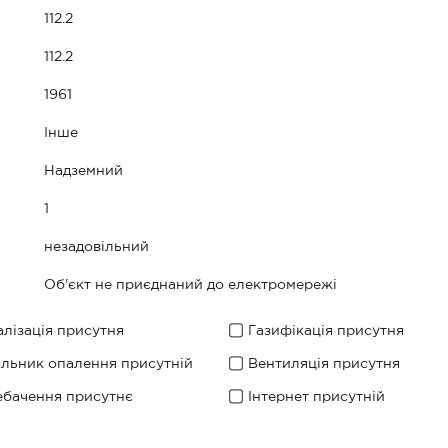
112.2
112.2
1961
Iнше
Надземний
1
незадовільний
Об'єкт не приєднаний до електромережі
лізація присутня
Газифікація присутня
ильник опалення присутній
Вентиляція присутня
ебачення присутнє
Інтернет присутній