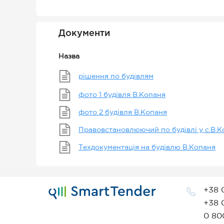
Документи
Назва
рішення по будівлям
фото 1 будівля В.Копаня
фото 2 будівля В.Копаня
Правовстановлюючий по будівлі у с.В.К
Техдокументація на будівлю В.Копаня
+38 
+38 
0 80