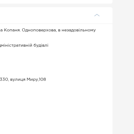
ка Копаня. Одноповерхова, в незадовільному
міністративній будівлі
0330, вулиця Миру,108