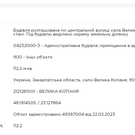
Будівля розташована по центральній вулиці села Вели
стані. Під будівлю виділено окрему земельну ділянку.
04232000-3 - Адміністративна будівля, приміщення в ад
900 - Інші об'єкти
112.2 м.кв.
Україна, Закарпатська область, село Велика Копаня, 9
2121281501 - ВЕЛИКА КОПАНЯ
48.1914505 / 23.127864
Об’єкт зареєстровано 49387004 від 22.02.2023
т,
112.2