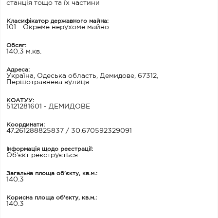
станція тощо та їх частини
Класифікатор державного майна:
101 - Окреме нерухоме майно
Обсяг:
140.3 м.кв.
Адреса:
Україна, Одеська область, Демидове, 67312,
Першотравнева вулиця
КОАТУУ:
5121281601 - ДЕМИДОВЕ
Координати:
47.261288825837 / 30.670592329091
Інформація щодо реєстрації:
Об’єкт реєструється
Загальна площа об'єкту, кв.м.:
140.3
Корисна площа об'єкту, кв.м.:
140.3