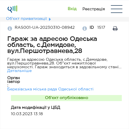
Вхід
Реєстрація
Об'єкт приватизації
RAS001-UA-20230310-08942
ID
1517
Гараж за адресою Одеська
область, с.Демидове,
вул.Першотравнева,28
Гараж за адресою Одеська область, с.Демидове,
вул.Першотравнева,28. Об"єкт нежитлової
нерухомості. Гараж знаходиться в задовільному стані.
Технічний стан конструктивних елементів: перекриття
Детальніше
- шифер, підлога - цемент. Рік побудови - 1984.
Орган
Земельна ділянка під будівлею не оформлена. Об'єкт є
ізатор
вільний, не перебуває в оренді, не є пам'яткою
:
культурної спадщини.
Березівська міська рада Одеської області
Об’єкт опубліковано
Дата модифікації у ЦБД
10.03.2023 13:18