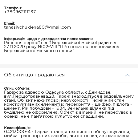
Телефон:
+380962111237
Email:
tanasiychuklena80@gmail.com
Інформація щодо підтвердження повноважень:
Рішення першої сесії Березівської міської ради від
27.11.2020 року №02-VІІІ "ПРо початок повноважень
Березівського міського голови"
Об’єкти що продаються
Опис об’єкта:
Гараж за адресою Одеська область, с.Демидове,
вул.Першотравнева,28. Гараж знаходиться в задовільному
стані. Об"єкт нежитлової нерухомості. Технічний стан
конструктивних елементів: перекриття - шифер, підлога -
цемент. Рік побудови - 1984. Земельна ділянка під
будівлею не оформлена. Об'єкт є вільний, не перебуває в
оренді, не є пам'яткою культурної спадщини.
Класифікація:
04213000-4 - Гараж, станція технічного обслуговування,
мийка транспортних засобів, автостоянка, автозаправна