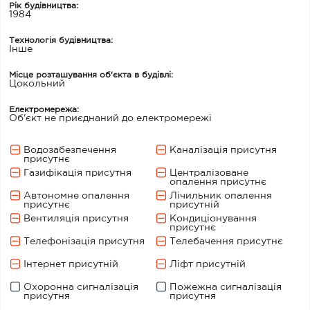
Рік будівництва:
1984
Технологія будівництва:
Iнше
Місце розташування об'єкта в будівлі:
Цокольний
Електромережа:
Об'єкт не приєднаний до електромережі
Водозабезпечення
Каналізація присутня
присутнє
Газифікація присутня
Централізоване
опалення присутнє
Автономне опалення
Лічильник опалення
присутнє
присутній
Вентиляція присутня
Кондиціонування
присутнє
Телефонізація присутня
Телебачення присутнє
Інтернет присутній
Ліфт присутній
Охоронна сигналізація
Пожежна сигналізація
присутня
присутня