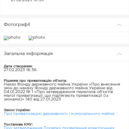
27.02.2023 16:36
кадастровий номер 7125182800:02:000:0778 площею
0,1274 га.; кадастровий номер 7125182800:02:000:0779
площею 1,0370 га.; кадастровий номер
7125182800:05:000:0509 площею 0,2825 га.; земельна
ділянка площею 0,2200 га.; земельна ділянка площею
1,0000 га. Договори оренди щодо єдиного майнового
Фотографії
комплексу або його частини відсутні
Загальна інформація
Дата створення:
27.02.2023 16:36
Рішення про приватизацію об'єкта:
Наказ Фонду державного майна України «Про внесення
змін до наказу Фонду державного майна України від
04.01.2022 № 1 «Про затвердження переліків об’єктів
малої приватизації, що підлягають приватизації (із
змінами)» 140 від 27.01.2023
Закон України:
Про приватизацію державного і комунального майна
Постанова КМУ:
Про затвердження Порядку проведення електронних