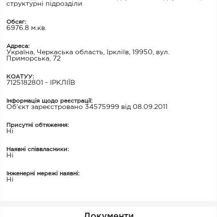
структурні підрозділи
Обсяг:
6976.8 м.кв.
Адреса:
Україна, Черкаська область, Іркліїв, 19950, вул.
Приморська, 72
КОАТУУ:
7125182801 - ІРКЛІЇВ
Інформація щодо реєстрації:
Об’єкт зареєстровано 34575999 від 08.09.2011
Присутні обтяження:
Ні
Наявні співвласники:
Ні
Інженерні мережі наявні:
Ні
Документи