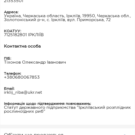
21353501
Адреса:
Україна, Черкаська область, Іркліїв, 19950, Черкаська обл.,
Золотоніський р-н, с. Іркліїв, вул. Приморська, 72
КОАТУУ:
7125182801 ІРКЛІЇВ
Контактна особа
ПІБ:
Тіхонов Олександр Іванович
Телефон:
+380680067853
Email:
irklij_riba@ukr.net
Інформація щодо підтвердження повноважень:
Статут державного підприємства "Іркліївський розплідник
рослиноїдних риб"