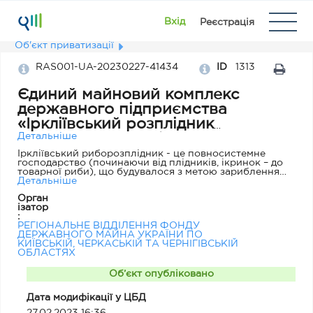
Вхід
Реєстрація
Об'єкт приватизації
RAS001-UA-20230227-41434
ID
1313
Єдиний майновий комплекс
державного підприємства
«Іркліївський розплідник
рослиноїдних риб», код за
Детальніше
ЄДРПОУ 21353501 (Черкаська обл.,
Іркліївський риборозплідник - це повносистемне
господарство (починаючи від плідників, ікринок – до
Золотоніський р-н, с. Іркліїв, вул.
товарної риби), що будувалося з метою зариблення
Приморська, 72)
Кременчуцького водосховища дворічками
Детальніше
рослиноїдних риб для боротьби з водоростями і
Орган
поповненням рибних запасів. Будівництво
ізатор
підприємства розпочалося ще в 1985 році. В зв’язку з
:
припиненням фінансування з Державного бюджету
РЕГІОНАЛЬНЕ ВІДДІЛЕННЯ ФОНДУ
підприємство почало займатися товарним
ДЕРЖАВНОГО МАЙНА УКРАЇНИ ПО
рибоводством. На даний час підприємство має в
КИЇВСЬКІЙ, ЧЕРКАСЬКІЙ ТА ЧЕРНІГІВСЬКІЙ
своєму розпорядженні 55 ставів різного призначення.
ОБЛАСТЯХ
Державне підприємство діюче. Основний вид
діяльності 03.22 Прісноводне рибництво
(аквакультура). Статутний капітал 17 435 352,63 грн.
Об’єкт опубліковано
Загальна площа об’єкта дорівнює 6976,8 кв.м.
Підприємству на праві постійного користування
Дата модифікації у ЦБД
надано шість земельних ділянок: Кадастровий номер
7125182800:05:000:0508 площею 1237,5507 га.;