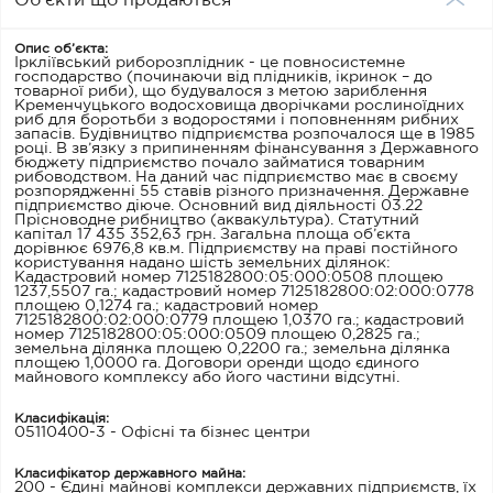
Об’єкти що продаються
Опис об’єкта:
Іркліївський риборозплідник - це повносистемне
господарство (починаючи від плідників, ікринок – до
товарної риби), що будувалося з метою зариблення
Кременчуцького водосховища дворічками рослиноїдних
риб для боротьби з водоростями і поповненням рибних
запасів. Будівництво підприємства розпочалося ще в 1985
році. В зв’язку з припиненням фінансування з Державного
бюджету підприємство почало займатися товарним
рибоводством. На даний час підприємство має в своєму
розпорядженні 55 ставів різного призначення. Державне
підприємство діюче. Основний вид діяльності 03.22
Прісноводне рибництво (аквакультура). Статутний
капітал 17 435 352,63 грн. Загальна площа об’єкта
дорівнює 6976,8 кв.м. Підприємству на праві постійного
користування надано шість земельних ділянок:
Кадастровий номер 7125182800:05:000:0508 площею
1237,5507 га.; кадастровий номер 7125182800:02:000:0778
площею 0,1274 га.; кадастровий номер
7125182800:02:000:0779 площею 1,0370 га.; кадастровий
номер 7125182800:05:000:0509 площею 0,2825 га.;
земельна ділянка площею 0,2200 га.; земельна ділянка
площею 1,0000 га. Договори оренди щодо єдиного
майнового комплексу або його частини відсутні.
Класифікація:
05110400-3 - Офісні та бізнес центри
Класифікатор державного майна:
200 - Єдині майнові комплекси державних підприємств, їх