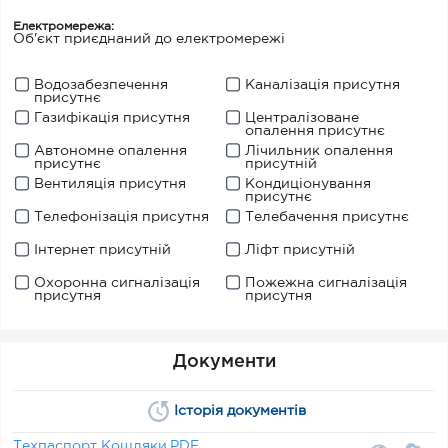
Електромережа:
Об'єкт приєднаний до електромережі
Водозабезпечення
Каналізація присутня
присутнє
Газифікація присутня
Централізоване
опалення присутнє
Автономне опалення
Лічильник опалення
присутнє
присутній
Вентиляція присутня
Кондиціонування
присутнє
Телефонізація присутня
Телебачення присутнє
Інтернет присутній
Ліфт присутній
Охоронна сигналізація
Пожежна сигналізація
присутня
присутня
Документи
Історія документів
Техпаспорт Кошляки.PDF