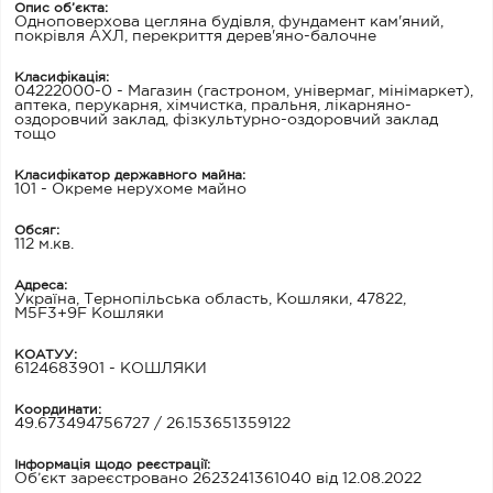
Опис об’єкта:
Одноповерхова цегляна будівля, фундамент кам'яний,
покрівля АХЛ, перекриття дерев'яно-балочне
Класифікація:
04222000-0 - Магазин (гастроном, універмаг, мінімаркет),
аптека, перукарня, хімчистка, пральня, лікарняно-
оздоровчий заклад, фізкультурно-оздоровчий заклад
тощо
Класифікатор державного майна:
101 - Окреме нерухоме майно
Обсяг:
112 м.кв.
Адреса:
Україна, Тернопільська область, Кошляки, 47822,
M5F3+9F Кошляки
КОАТУУ:
6124683901 - КОШЛЯКИ
Координати:
49.673494756727 / 26.153651359122
Інформація щодо реєстрації:
Об’єкт зареєстровано 2623241361040 від 12.08.2022