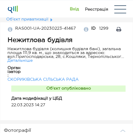
Вхід
Реєстрація
Об'єкт приватизації
RAS001-UA-20230223-41467
ID
1299
Нежитлова будівля
Нежитлова будівля (колишня будівля бані), загальна
площа 111,9 кв. м., що знаходиться за адресою:
вул.Пригосподарська, 28, с.Кошляки, Тернопільського
району, Тернопільської області
Детальніше
Орган
ізатор
:
СКОРИКІВСЬКА СІЛЬСЬКА РАДА
Об’єкт опубліковано
Дата модифікації у ЦБД
22.03.2023 14:27
Фотографії