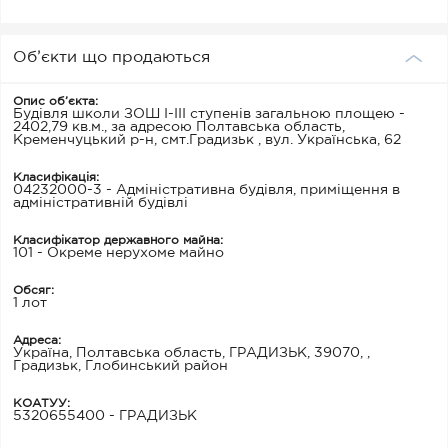
Об’єкти що продаються
Опис об’єкта:
Будівля школи ЗОШ І-ІІІ ступенів загальною площею -
2402,79 кв.м., за адресою Полтавська область,
Кременчуцький р-н, смт.Градизьк , вул. Українська, 62
Класифікація:
04232000-3 - Адміністративна будівля, приміщення в
адміністративній будівлі
Класифікатор державного майна:
101 - Окреме нерухоме майно
Обсяг:
1 лот
Адреса:
Україна, Полтавська область, ГРАДИЗЬК, 39070, ,
Градизьк, Глобинський район
КОАТУУ:
5320655400 - ГРАДИЗЬК