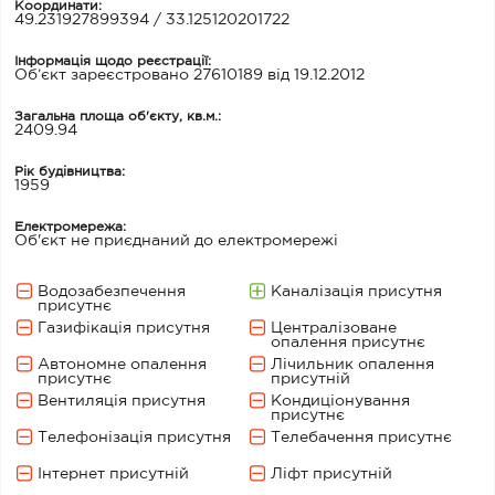
Координати:
49.231927899394 / 33.125120201722
Інформація щодо реєстрації:
Об’єкт зареєстровано 27610189 від 19.12.2012
Загальна площа об'єкту, кв.м.:
2409.94
Рік будівництва:
1959
Електромережа:
Об'єкт не приєднаний до електромережі
Водозабезпечення
Каналізація присутня
присутнє
Газифікація присутня
Централізоване
опалення присутнє
Автономне опалення
Лічильник опалення
присутнє
присутній
Вентиляція присутня
Кондиціонування
присутнє
Телефонізація присутня
Телебачення присутнє
Інтернет присутній
Ліфт присутній