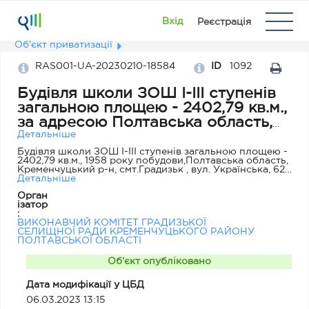
Вхід
Реєстрація
Об'єкт приватизації
RAS001-UA-20230210-18584
ID
1092
Будівля школи ЗОШ І-ІІІ ступенів
загальною площею - 2402,79 кв.м.,
за адресою Полтавська область,
Кременчуцький р-н, смт. Градизьк
Детальніше
, вул. Українська, 62
Будівля школи ЗОШ І-ІІІ ступенів загальною площею -
2402,79 кв.м., 1958 року побудови,Полтавська область,
Кременчуцький р-н, смт.Градизьк , вул. Українська, 62 ,
Об'єкт нерухомості, що довгий період не
Детальніше
використовується, масове руйнування покрівлі,
Орган
відсутність частини необхідних систем ,пошкодження
ізатор
конструкцій перекриття . переможцем аукціону
:
оплачує витрати по підготовці до проведення аукціону
ВИКОНАВЧИЙ КОМІТЕТ ГРАДИЗЬКОЇ
а саме проект землеустрою щодо відведення
СЕЛИЩНОЇ РАДИ КРЕМЕНЧУЦЬКОГО РАЙОНУ
земельної ділянки Виконавчому комітету Градизької
ПОЛТАВСЬКОЇ ОБЛАСТІ
селищної ради будівництва та обслуговування інших
будівель громадської забудови по вулиці Українська
62, смт. Градизьк Кременчуцького району Полтавської
Об’єкт опубліковано
області
Дата модифікації у ЦБД
06.03.2023 13:15