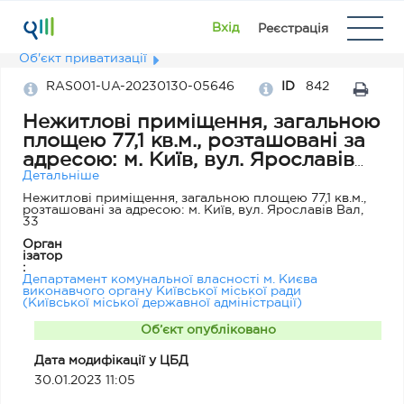
Вхід
Реєстрація
Об'єкт приватизації
RAS001-UA-20230130-05646
ID
842
Нежитлові приміщення, загальною
площею 77,1 кв.м., розташовані за
адресою: м. Київ, вул. Ярославів
Вал, 33
Детальніше
Нежитлові приміщення, загальною площею 77,1 кв.м.,
розташовані за адресою: м. Київ, вул. Ярославів Вал,
33
Орган
ізатор
:
Департамент комунальної власності м. Києва
виконавчого органу Київської міської ради
(Київської міської державної адміністрації)
Об’єкт опубліковано
Дата модифікації у ЦБД
30.01.2023 11:05