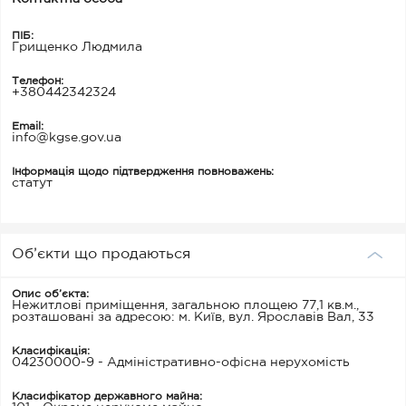
ПІБ:
Грищенко Людмила
Телефон:
+380442342324
Email:
info@kgse.gov.ua
Інформація щодо підтвердження повноважень:
статут
Об’єкти що продаються
Опис об’єкта:
Нежитлові приміщення, загальною площею 77,1 кв.м.,
розташовані за адресою: м. Київ, вул. Ярославів Вал, 33
Класифікація:
04230000-9 - Адміністративно-офісна нерухомість
Класифікатор державного майна: