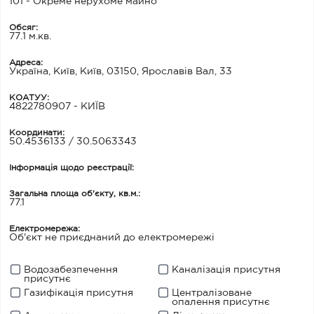
101 - Окреме нерухоме майно
Обсяг:
77.1 м.кв.
Адреса:
Україна, Київ, Київ, 03150, Ярославів Вал, 33
КОАТУУ:
4822780907 - КИЇВ
Координати:
50.4536133 / 30.5063343
Інформація щодо реєстрації:
Загальна площа об'єкту, кв.м.:
77.1
Електромережа:
Об'єкт не приєднаний до електромережі
Водозабезпечення
Каналізація присутня
присутнє
Газифікація присутня
Централізоване
опалення присутнє