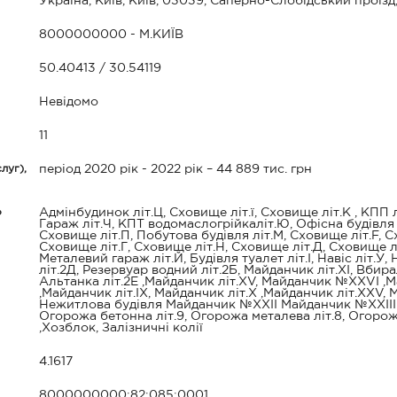
Україна, Київ, Київ, 03039, Саперно-Слобідський проїзд
8000000000 - М.КИЇВ
50.40413 / 30.54119
Невідомо
11
луг),
період 2020 рік - 2022 рік – 44 889 тис. грн
о
Адмінбудинок літ.Ц, Сховище літ.ї, Сховище літ.К , КПП л
Гараж літ.Ч, КПТ водомаслогрійкаліт.Ю, Офісна будівля л
Сховище літ.П, Побутова будівля літ.М, Сховище літ.F, С
Сховище літ.Г, Сховище літ.Н, Сховище літ.Д, Сховище лі
Металевий гараж літ.Й, Будівля туалет літ.І, Навіс літ.У,
літ.2Д, Резервуар водний літ.2Б, Майданчик літ.ХІ, Вбира
Альтанка літ.2Е ,Майданчик літ.ХV, Майданчик №ХХVІ ,Ма
,Майданчик літ.IX, Майданчик літ.Х ,Майданчик літ.ХХV, 
Нежитлова будівля Майданчик №ХХІІ Майданчик №ХХІІІ С
Огорожа бетонна літ.9, Огорожа металева літ.8, Огор
,Хозблок, Залізничні колії
4.1617
8000000000:82:085:0001