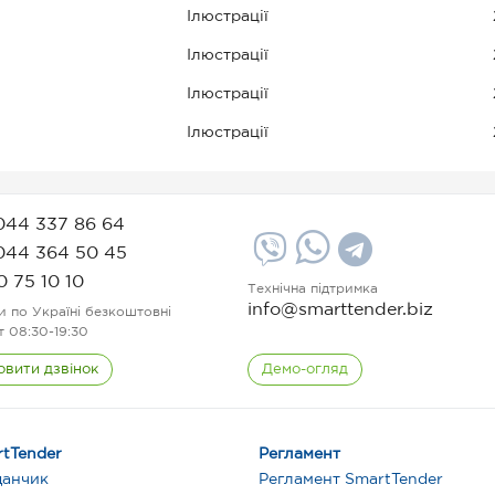
Ілюстрації
Ілюстрації
Ілюстрації
Ілюстрації
044 337 86 64
044 364 50 45
0 75 10 10
Технічна підтримка
info@smarttender.biz
и по Україні безкоштовні
т 08:30-19:30
овити дзвінок
Демо-огляд
tTender
Регламент
данчик
Регламент SmartTender