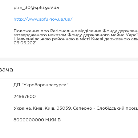
ptm_30@spfu.gov.ua
http://www.spfu.gov.ua/ua/
Положення про Регіональне відділення Фонду державно
затвердженого наказом Фонду державного майна України
Шевченківською районною в місті Києві державною ад
09.06.2021
вача
ДП "Укроборонресурси"
24967600
Україна, Київ, Київ, 03039, Саперно - Слобідський проїз
8000000000 М.КИЇВ