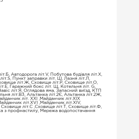
,3
іт.Б, Автодорога літ.V, Побутова будівля літ.Х,
іт.S, Пункт заправки літ. Ш, Лазня літ.Л,
ховище літ.Ж, Сховище літ.Р, Сховище літ.О,
т.Е, Гаражний бокс літ. Щ, Котельня літ. G,
 Навіс літ.Я, Оглядова яма, Запасний виїзд, КТП
льня літ.В3, Альтанка літ.2Є, Альтанка літ.2Ж,
йданчик літ. XXI ,Майданчик літ.XIX
Майданчик літ.ХVІ ,Майданчик літ.ХІV,
ховище літ.С ,Сховище літ.Т, Сховище літ.Ф,
ожа з профнастилу, Мережа водопостачання