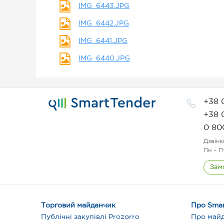
IMG_6443.JPG
IMG_6442.JPG
IMG_6441.JPG
IMG_6440.JPG
+38 
+38 
0 80
Дзвінк
Пн – П
Зам
Торговий майданчик
Про Smar
Публічні закупівлі Prozorro
Про май