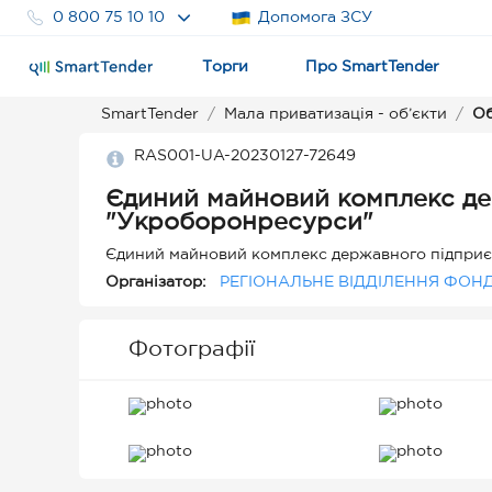
0 800 75 10 10
Допомога ЗСУ
Торги
Про SmartTender
SmartTender
Мала приватизація - об’єкти
Об
RAS001-UA-20230127-72649
Єдиний майновий комплекс де
"Укроборонресурси"
Єдиний майновий комплекс державного підпри
Організатор:
РЕГІОНАЛЬНЕ ВІДДІЛЕННЯ ФОН
Фотографії