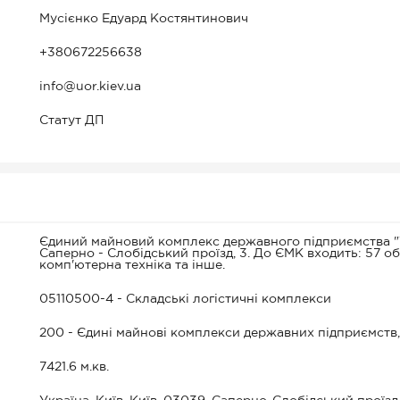
Мусієнко Едуард Костянтинович
+380672256638
info@uor.kiev.ua
Статут ДП
Єдиний майновий комплекс державного підприємства "У
Саперно - Слобідський проїзд, 3. До ЄМК входить: 57 об
комп'ютерна техніка та інше.
05110500-4 - Складські логістичні комплекси
200 - Єдині майнові комплекси державних підприємств, 
7421.6 м.кв.