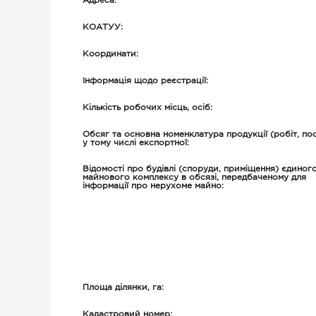
Адреса:
КОАТУУ:
Координати:
Інформація щодо реєстрації:
Кількість робочих місць, oсiб:
Обсяг та основна номенклатура продукції (робіт, пос
у тому числі експортної:
Відомості про будівлі (споруди, приміщення) єдиног
майнового комплексу в обсязі, передбаченому для
інформації про нерухоме майно:
Площа ділянки, га:
Кадастровий номер: