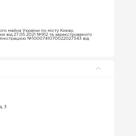
го майна України по місту Києву,
 від 27.05.2021 №912 та зареєстрованого
міністрацією №1000741070022027343 від
д, 3