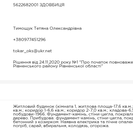
5622682001 ЗДОВБИЦЯ
Тимощук Тетяна Олександрівна
+380977451296
tokar_oks@ukr.net
Рішення від 24.11.2020 року №1 "Про початок повноваж
Рівненського району Рівненської області"
Житловий будинок (кімната 1, житлова площа-17,6 кв.м.; 
кв.м.; коридор 1-6,6 кв.м.; коридор 2-7,0 кв.м.; кладова-6
побудови-1966. Фундамент-камінь, стіни-цегла, покрівля
дерево. Прибудова: фундамент-камінь, стіни-цегла, пок
бетонний з козирком. Наявна електрика та пічне опаленн
погріб, сарай, вбиральня, колодязь, огорожа.