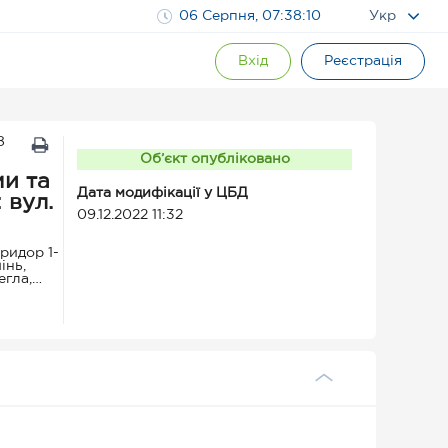
06 Серпня, 07:38:11
Укр
Вхід
Реєстрація
8
Об’єкт опубліковано
ми та
Дата модифікації у ЦБД
09.12.2022 11:32
оридор 1-
інь,
егла,
 Складові