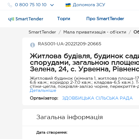
0 800 75 10 10
Допомога ЗСУ
Торги
Про SmartTender
SmartTender
Мала приватизація - об’єкти
Об
RAS001-UA-20221209-20665
Житлова будівля, будинок сад
спорудами, загальною площею 82,8 кв.м., що знаходиться за адресою: ву
Зелена, 24, с. Урвенна, Рівне
Житловий будинок (кімната 1, житлова площа-17,6 к
6,6 кв.м.; коридор 2-7,0 кв.м.; кладова-6,5 кв.м.
стіни-цегла, покрівля-залізо чорне, перекриття-
покрівля-шифер, підлога-лінолеум. Вхідний гано
Детальніше
будівлі: Сарай-літня кухня, погріб, сарай, вбира
Організатор:
ЗДОВБИЦЬКА СІЛЬСЬКА РАДА
Загальна інформація
Дата створення: