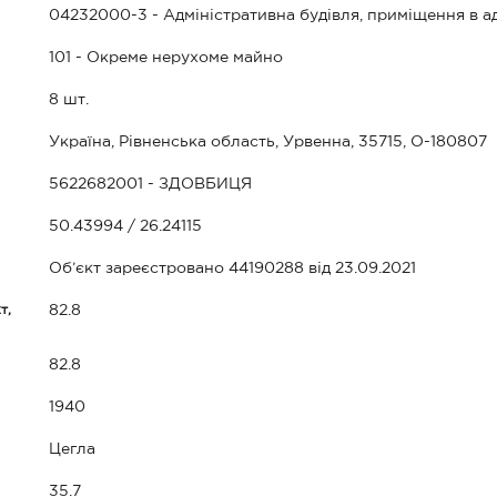
04232000-3 - Адміністративна будівля, приміщення в ад
101 - Окреме нерухоме майно
8 шт.
Україна, Рівненська область, Урвенна, 35715, О-180807
5622682001 - ЗДОВБИЦЯ
50.43994 / 26.24115
Об’єкт зареєстровано 44190288 від 23.09.2021
т,
82.8
82.8
1940
Цегла
35.7