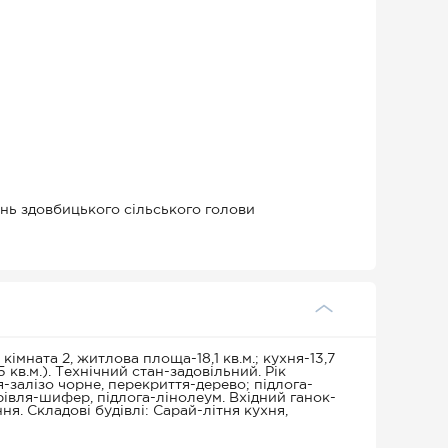
ень здовбицького сільського голови
кімната 2, житлова площа-18,1 кв.м.; кухня-13,7
,5 кв.м.). Технічний стан-задовільний. Рік
-залізо чорне, перекриття-дерево; підлога-
рівля-шифер, підлога-лінолеум. Вхідний ганок-
я. Складові будівлі: Сарай-літня кухня,