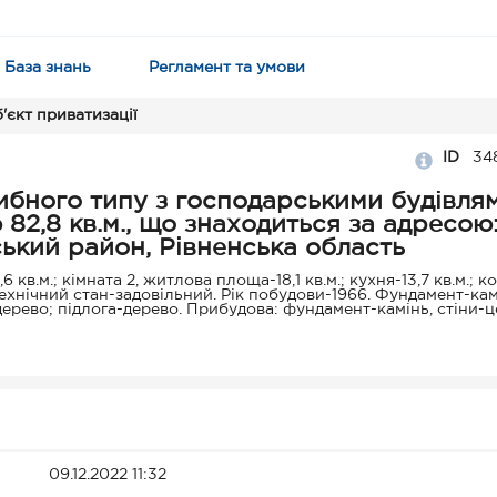
База знань
Регламент та умови
'єкт приватизації
ID
34
ибного типу з господарськими будівля
л.
нський район, Рівненська область
в.м.; кімната 2, житлова площа-18,1 кв.м.; кухня-13,7 кв.м.; к
). Технічний стан-задовільний. Рік побудови-1966. Фундамент-кам
дерево; підлога-дерево. Прибудова: фундамент-камінь, стіни-ц
к-бетонний з козирком. Наявна електрика та пічне опалення.
льня, колодязь, огорожа.
09.12.2022 11:32