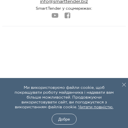
info@smarttender.biz
SmartTender у соцмережах:
Ми використовуємо файли cookie, щоб
покращувати роботу майданчика і надавати вам
більше можливостей. Продовжуючи
використовувати сайт, ви погоджуєтеся з
використанням файлів cookie.
Читати повністю.
Добре