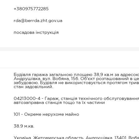
+380975772285
rda@berrda.zht.gov.ua
посадова інструкція
Будівля гаража загальною площею 38,9 кв.м за адресою
Андрушівка, вул. Вобяна, 15б. Об'єкт розташований в ц
забудовою. Будівля не використовується протягом тривал
стан задовільний.
04213000-4 - Гараж, станція технічного обслуговування
автозаправна станція тощо та їх частини
101 - Окреме нерухоме майно
38.9 м.кв.
Україна, Житомирська область, Андрушівка, 13401, Воб