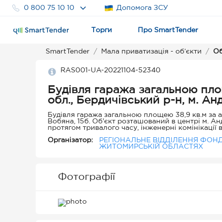
0 800 75 10 10
Допомога ЗСУ
Торги
Про SmartTender
SmartTender
Мала приватизація - об’єкти
Об
RAS001-UA-20221104-52340
Будівля гаража загальною пло
обл., Бердичівський р-н, м. Ан
Будівля гаража загальною площею 38,9 кв.м за а
Вобяна, 15б. Об'єкт розташований в центрі м. А
протягом тривалого часу, інженерні комінікації в
Організатор:
РЕГІОНАЛЬНЕ ВІДДІЛЕННЯ ФОН
ЖИТОМИРСЬКІЙ ОБЛАСТЯХ
Фотографії