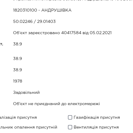
1820310100 - АНДРУШІВКА
50.02246 / 29.01403
Об’єкт зареєстровано 40417584 від 05.02.2021
т,
38.9
38.9
38.9
1978
Задовільний
Об'єкт не приєднаний до електромережі
лізація присутня
Газифікація присутня
ильник опалення присутній
Вентиляція присутня