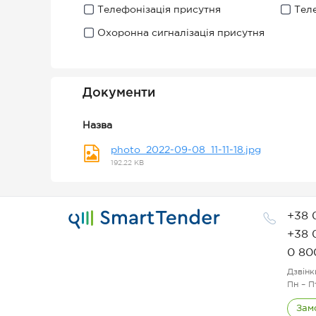
Телефонізація присутня
Тел
Охоронна сигналізація присутня
Документи
Назва
photo_2022-09-08_11-11-18.jpg
192.22 KB
+38 
+38 
0 80
Дзвінк
Пн – П
Зам