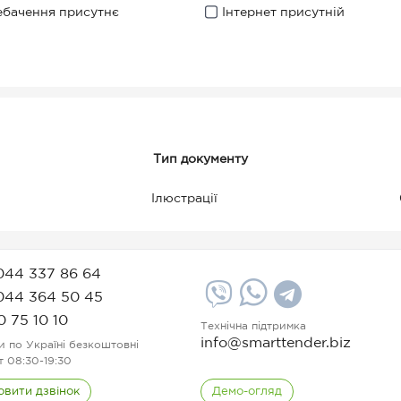
ебачення присутнє
Інтернет присутній
Тип документу
Ілюстрації
044 337 86 64
044 364 50 45
0 75 10 10
Технічна підтримка
info@smarttender.biz
и по Україні безкоштовні
т 08:30-19:30
овити дзвінок
Демо-огляд