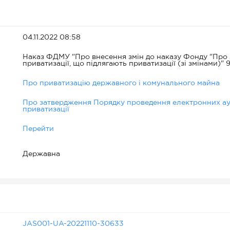
04.11.2022 08:58
Наказ ФДМУ "Про внесення змін до наказу Фонду "Про з
приватизації, що підлягають приватизації (зі змінами)" 
Про приватизацію державного і комунального майна
Про затвердження Порядку проведення електронних аук
приватизації
Перейти
Державна
JAS001-UA-20221110-30633