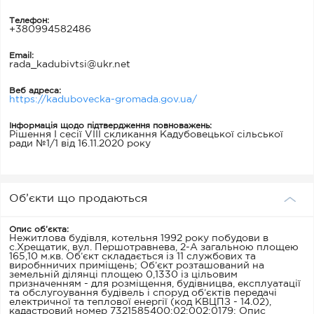
Телефон:
+380994582486
Email:
rada_kadubivtsi@ukr.net
Веб адреса:
https://kadubovecka-gromada.gov.ua/
Інформація щодо підтвердження повноважень:
Рішення І сесії VIII скликання Кадубовецької сільської
ради №1/1 від 16.11.2020 року
Об’єкти що продаються
Опис об’єкта:
Нежитлова будівля, котельня 1992 року побудови в
с.Хрещатик, вул. Першотравнева, 2-А загальною площею
165,10 м.кв. Об’єкт складається із 11 службових та
виробнничих приміщень; Об’єкт розташований на
земельній ділянці площею 0,1330 із цільовим
призначенням - для розміщення, будівницва, експлуатації
та обслугоування будівель і споруд об’єктів передачі
електричної та теплової енергії (код КВЦПЗ - 14.02),
кадастровий номер 7321585400:02:002:0179; Опис