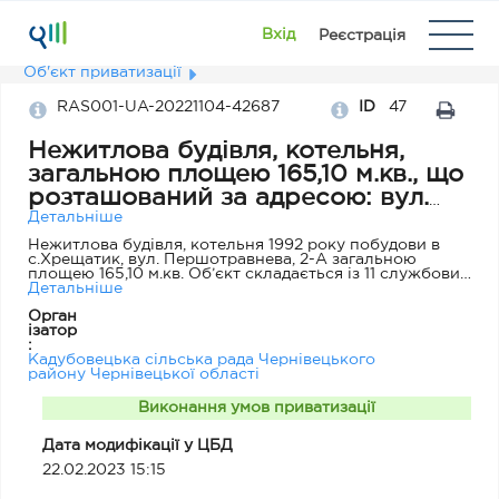
Вхід
Реєстрація
Об'єкт приватизації
RAS001-UA-20221104-42687
ID
47
Нежитлова будівля, котельня,
загальною площею 165,10 м.кв., що
розташований за адресою: вул.
Першотравнева, 2-А в с.
Детальніше
Хрещатик
Нежитлова будівля, котельня 1992 року побудови в
с.Хрещатик, вул. Першотравнева, 2-А загальною
площею 165,10 м.кв. Об’єкт складається із 11 службових
та виробничих приміщень;
Детальніше
Орган
ізатор
:
Кадубовецька сільська рада Чернівецького
району Чернівецької області
Виконання умов приватизації
Дата модифікації у ЦБД
22.02.2023 15:15