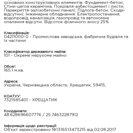
основних конструктивних елементів: Фундамент-бетон;
Стіни-цегла керамічна; Покрівля-азбестоцемент і листи;
Перекриття-залізобетонні панелі; Підлога-бетон; Сходи-
відсутнні; Інженерне обладнання: Електропостачання,
водопровід, каналізація, газопровід та автономне
опалення відсутні. Відсоток фізичного зносу 25%
Класифікація:
04211000-0 - Промислова заводська, фабрична будівля та
їх частини
Класифікатор державного майна:
101 - Окреме нерухоме майно
Обсяг:
165.1 м.кв.
Адреса:
Україна, Чернівецька область, Хрещатик, 59415,
КОАТУУ:
7321585401 - ХРЕЩАТИК
Координати:
48.628696607776 / 25.74632287912
Інформація щодо реєстрації:
Об’єкт зареєстровано №1316513473215 від 02.08.2017