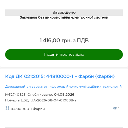
Завершено
Закупівля без використання електронної системи
В
и
д
1 416,00 грн. з ПДВ
т
о
Подати пропозицію
р
гі
в
Код ДК 021:2015: 44810000-1 – Фарби (Фарби)
Державний університет інформаційно-комунікаційних технологій
№32740325. Опубліковано:
04.08.2026
З
Номер в ЦБД:
UA-2026-08-04-010888-a
а
1
44810000-1 Фарби
о
з