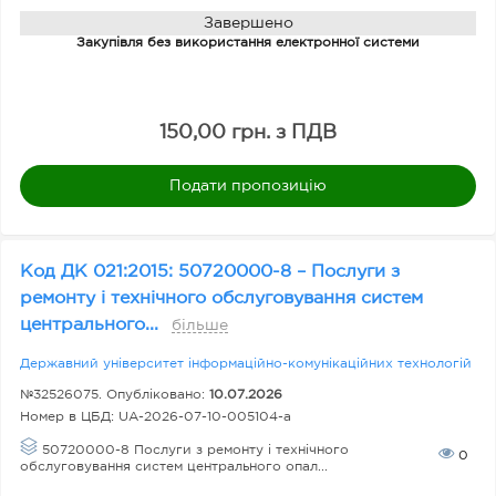
п
Завершено
Закупівля без використання електронної системи
р
е
д
150,00 грн. з ПДВ
м
ет
Подати пропозицію
а
за
к
Код ДК 021:2015: 50720000-8 – Послуги з
ремонту і технічного обслуговування систем
у
центрального...
більше
пі
в
Державний університет інформаційно-комунікаційних технологій
лі
№32526075. Опубліковано:
10.07.2026
Номер в ЦБД:
UA-2026-07-10-005104-a
50720000-8 Послуги з ремонту і технічного
0
обслуговування систем центрального опал...
У