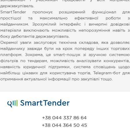
замовникам і учасникам працювати у всіх напрямах
держзакупівель.
SmartTender пропонує розширений функціонал для
простішої та максимально ефективної роботи з
майданчиком. Зрозумілий інтерфейс і вичерпні довідкові
матеріали виключають можливість непорозуміння навіть з
боку дебютантів держзакупівель.
Окремої уваги заслуговує технічна складова, яка дозволяє
майданчику завжди бути на крок попереду інших торгових
платформ. Зокрема, це smart-пошук зі зручною системою
фільтрів по тендерам, можливість аналізувати конкурентів,
наявність юридичної підтримки, система сповіщень щодо
найбільш цікавих для користувача торгів, Telegram-бот для
отримання актуальної інформації про закупівлі тощо.
+38 044 337 86 64
+38 044 364 50 45