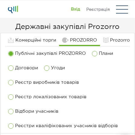
Вхід
Реєстрація
Державні закупівлі Prozorro
О
Комерційні торги
PROZORRO
Prozorro M
рг
ан
Публічні закупівлі PROZORRO
Плани
із
ат
Договори
Угоди
о
Реєстр виробників товарів
р
Реєстр локалізованих товарів
Відбори учасників
К
Реєстри кваліфікованих учасників відборів
ла