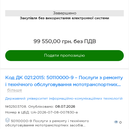
м
о
Завершено
Закупівля без використання електронної системи
в
и
о
99 550,00 грн. без ПДВ
п
л
Подати пропозицію
ат
и
Код ДК 021:2015: 50110000-9 – Послуги з ремонту
і технічного обслуговування мототранспортних...
О
більше
б
Державний університет інформаційно-комунікаційних технологій
ла
№32503708. Опубліковано:
08.07.2026
Номер в ЦБД:
UA-2026-07-08-007830-a
ст
50110000-9 Послуги з ремонту і технічного
ь
0
обслуговування мототранспортних засобів...