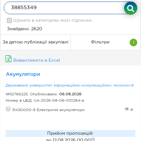
си
фі
ка
Шукати в категоріях моєї підписки
ці
Знайдено: 2620
я
За датою публікації закупівлі
Фільтри
1
Вивантажити в Excel
С
та
Акумулятори
ту
Державний університет інформаційно-комунікаційних технологій
с
№32766225. Опубліковано:
06.08.2026
м
Номер в ЦБД:
UA-2026-08-06-010284-a
ої
4
31430000-9 Електричні акумулятори
х
за
к
Прийом пропозицій
:
до 12.08.2026 00:00