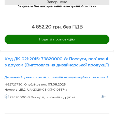
н
Завершено
Закупівля без використання електронної системи
а
к
о
4 852,20 грн. без ПДВ
ю
Подати пропозицію
Д
о
Код ДК 021:2015: 79820000-8: Послуги, пов`язані
д
з друком (Виготовлення дизайнерської продукції)
ат
Державний університет інформаційно-комунікаційних технологій
к
№32727730. Опубліковано:
03.08.2026
о
Номер в ЦБД:
UA-2026-08-03-010557-a
в
1
79820000-8 Послуги, пов’язані з друком
а
о