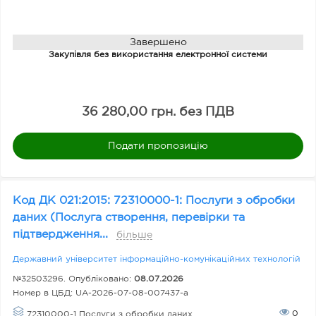
О
Завершено
Закупівля без використання електронної системи
чі
ку
ва
36 280,00 грн. без ПДВ
на
ва
Подати пропозицію
рт
іс
ть
Код ДК 021:2015: 72310000-1: Послуги з обробки
,
даних (Послуга створення, перевірки та
підтвердження...
гр
більше
н.
Державний університет інформаційно-комунікаційних технологій
№32503296. Опубліковано:
08.07.2026
Номер в ЦБД:
UA-2026-07-08-007437-a
Д
0
72310000-1 Послуги з обробки даних