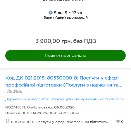
у
пі
5 дн. 5 г. 17 хв.
в
Запит (ціни) пропозицій
е
л
ь
3 900,00 грн. без ПДВ
Подати пропозицію
С
та
Код ДК 021:2015: 80530000-8: Послуги у сфері
ту
професійної підготовки (Послуги з навчання та...
с
більше
за
Державний університет інформаційно-комунікаційних технологій
ку
№32745871. Опубліковано:
05.08.2026
пі
Номер в ЦБД:
UA-2026-08-05-003500-a
в
0
80530000-8 Послуги у сфері професійної підготовки
лі