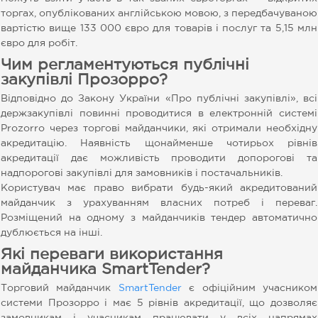
торгах, опублікованих англійською мовою, з передбачуваною
вартістю вище 133 000 євро для товарів і послуг та 5,15 млн
євро для робіт.
Чим регламентуються публічні
закупівлі Прозорро?
Відповідно до Закону України «Про публічні закупівлі», всі
держзакупівлі повинні проводитися в електронній системі
Prozorro через торгові майданчики, які отримали необхідну
акредитацію. Наявність щонайменше чотирьох рівнів
акредитації дає можливість проводити допорогові та
надпорогові закупівлі для замовників і постачальників.
Користувач має право вибрати будь-який акредитований
майданчик з урахуванням власних потреб і переваг.
Розміщений на одному з майданчиків тендер автоматично
дублюється на інші.
Які переваги використання
майданчика SmartTender?
Торговий майданчик
SmartTender
є офіційним учасником
системи Прозорро і має 5 рівнів акредитації, що дозволяє