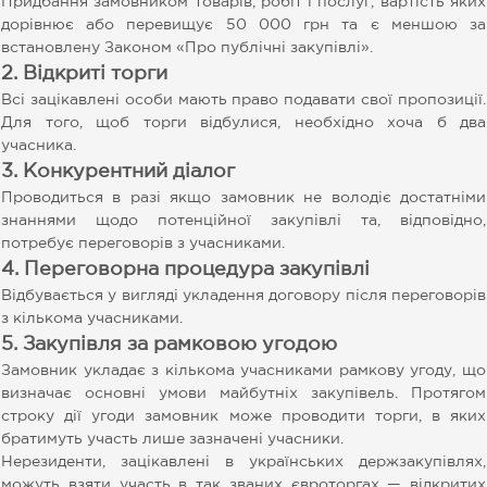
Придбання замовником товарів, робіт і послуг, вартість яких
дорівнює або перевищує 50 000 грн та є меншою за
встановлену Законом «Про публічні закупівлі».
2. Відкриті торги
Всі зацікавлені особи мають право подавати свої пропозиції.
Для того, щоб торги відбулися, необхідно хоча б два
учасника.
3. Конкурентний діалог
Проводиться в разі якщо замовник не володіє достатніми
знаннями щодо потенційної закупівлі та, відповідно,
потребує переговорів з учасниками.
4. Переговорна процедура закупівлі
Відбувається у вигляді укладення договору після переговорів
з кількома учасниками.
5. Закупівля за рамковою угодою
Замовник укладає з кількома учасниками рамкову угоду, що
визначає основні умови майбутніх закупівель. Протягом
строку дії угоди замовник може проводити торги, в яких
братимуть участь лише зазначені учасники.
Нерезиденти, зацікавлені в українських держзакупівлях,
можуть взяти участь в так званих євроторгах — відкритих