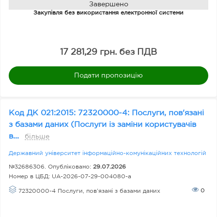
з
Завершено
Закупівля без використання електронної системи
н
а
к
17 281,29 грн. без ПДВ
а
Подати пропозицію
Д
о
Код ДК 021:2015: 72320000-4: Послуги, пов'язані
н
з базами даних (Послуги із заміни користувачів
о
в...
більше
р
Державний університет інформаційно-комунікаційних технологій
№32686306. Опубліковано:
29.07.2026
Номер в ЦБД:
UA-2026-07-29-004080-a
В
0
72320000-4 Послуги, пов’язані з базами даних
и
д