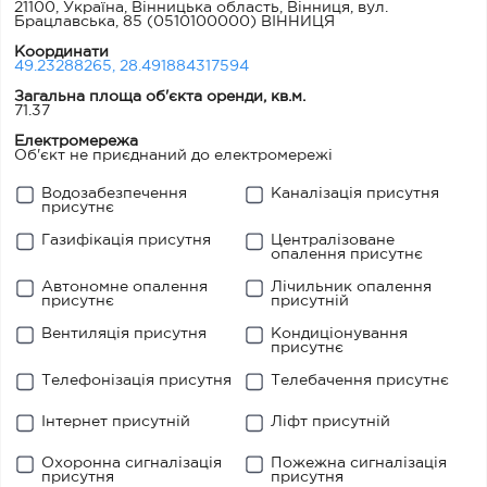
21100, Україна, Вінницька область, Вінниця, вул.
Брацлавська, 85
(0510100000) ВІННИЦЯ
Координати
49.23288265, 28.491884317594
Загальна площа об'єкта оренди, кв.м.
71.37
Електромережа
Об'єкт не приєднаний до електромережі
Водозабезпечення
Каналізація присутня
присутнє
Газифікація присутня
Централізоване
опалення присутнє
Автономне опалення
Лічильник опалення
присутнє
присутній
Вентиляція присутня
Кондиціонування
присутнє
Телефонізація присутня
Телебачення присутнє
Інтернет присутній
Ліфт присутній
Охоронна сигналізація
Пожежна сигналізація
присутня
присутня