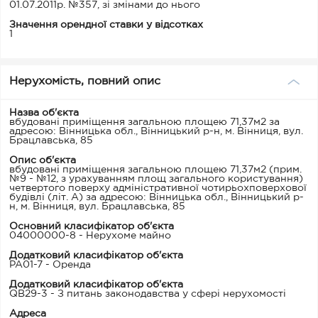
01.07.2011р. №357, зі змінами до нього
Значення орендної ставки у відсотках
1
Нерухомість, повний опис
Назва об'єкта
вбудовані приміщення загальною площею 71,37м2 за
адресою: Вінницька обл., Вінницький р-н, м. Вінниця, вул.
Брацлавська, 85
Опис об'єкта
вбудовані приміщення загальною площею 71,37м2 (прим.
№9 - №12, з урахуванням площ загального користування)
четвертого поверху адміністративної чотирьохповерхової
будівлі (літ. А) за адресою: Вінницька обл., Вінницький р-
н, м. Вінниця, вул. Брацлавська, 85
Основний класифікатор об'єкта
04000000-8 - Нерухоме майно
Додатковий класифікатор об'єкта
PA01-7 - Оренда
Додатковий класифікатор об'єкта
QB29-3 - З питань законодавства у сфері нерухомості
Адреса