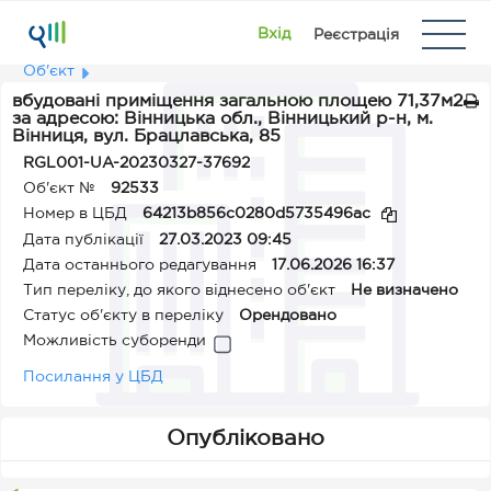
Вхід
Реєстрація
Об'єкт
вбудовані приміщення загальною площею 71,37м2
за адресою: Вінницька обл., Вінницький р-н, м.
Вінниця, вул. Брацлавська, 85
RGL001-UA-20230327-37692
Об'єкт №
92533
Номер в ЦБД
64213b856c0280d5735496ac
Дата публікації
27.03.2023 09:45
Дата останнього редагування
17.06.2026 16:37
Тип переліку, до якого віднесено об'єкт
Не визначено
Статус об'єкту в переліку
Орендовано
Можливість суборенди
Посилання у ЦБД
Опубліковано