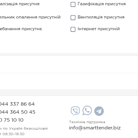
алізація присутня
Газифікація присутня
ильник опалення присутній
Вентиляція присутня
ебачення присутнє
Інтернет присутній
044 337 86 64
044 364 50 45
0 75 10 10
Технічна підтримка
info@smarttender.biz
и по Україні безкоштовні
т 08:30-19:30