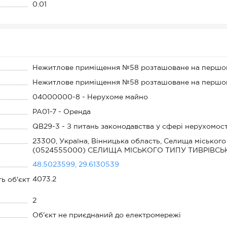
0.01
Нежитлове приміщення №58 розташоване на першо
Нежитлове приміщення №58 розташоване на першому
04000000-8 - Нерухоме майно
PA01-7 - Оренда
QB29-3 - З питань законодавства у сфері нерухомост
23300, Україна, Вінницька область, Селища міського 
(0524555000) СЕЛИЩА МІСЬКОГО ТИПУ ТИВРІВСЬ
48.5023599, 29.6130539
4073.2
ть об'єкт
2
Об'єкт не приєднаний до електромережі