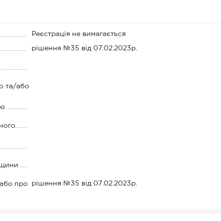
Реєстрація не вимагається
рішення №35 від 07.02.2023р.
о та/або
ію
ного
дщини
рішення №35 від 07.02.2023р.
 або про