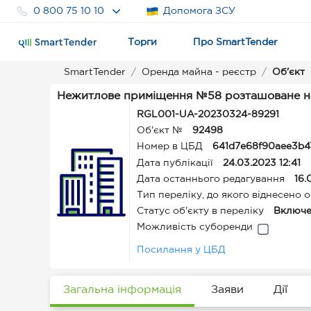
0 800 75 10 10
Допомога ЗСУ
Торги
Про SmartTender
SmartTender
Оренда майна - реєстр
Об'єкт
Нежитлове приміщення №58 розташоване н
RGL001-UA-20230324-89291
Об'єкт №
92498
Номер в ЦБД
641d7e68f90aee3b4
Дата публікації
24.03.2023 12:41
Дата останнього редагування
16.
Тип переліку, до якого віднесено о
Статус об'єкту в переліку
Включе
Можливість суборенди
Посилання у ЦБД
Загальна інформація
Заяви
Дії