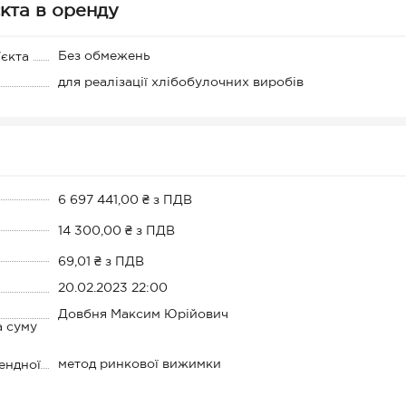
кта в оренду
Без обмежень
'єкта
для реалізації хлібобулочних виробів
6 697 441,00 ₴ з ПДВ
14 300,00 ₴ з ПДВ
69,01 ₴ з ПДВ
20.02.2023 22:00
Довбня Максим Юрійович
а суму
метод ринкової вижимки
ендної