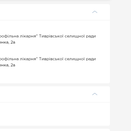
офільна лікарня" Тиврівської селищної ради
енка, 2а
офільна лікарня" Тиврівської селищної ради
енка, 2а