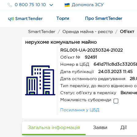
0 800 75 10 10
Допомога ЗСУ
Торги
Про SmartTender
SmartTender
Оренда майна - реєстр
Об'єкт
нерухоме комунальне майно
RGL001-UA-20230324-21022
Об'єкт №
92491
Номер в ЦБД
641d711c8d3c33205
Дата публікації
24.03.2023 11:45
Дата останнього редагування
28.
Тип переліку, до якого віднесено о
Статус об'єкту в переліку
Включе
Можливість суборенди
Посилання у ЦБД
Загальна інформація
Заяви
Дії