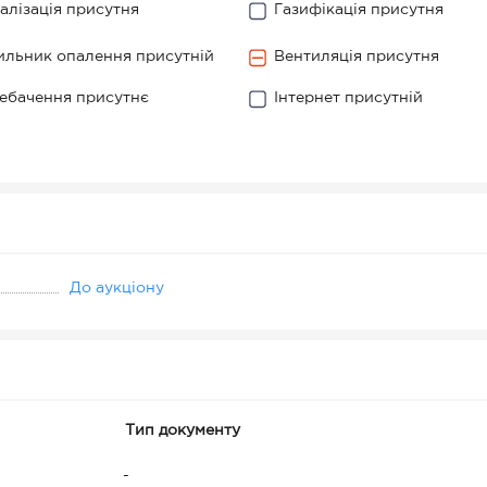
алізація присутня
Газифікація присутня
ильник опалення присутній
Вентиляція присутня
ебачення присутнє
Інтернет присутній
До аукціону
Тип документу
-