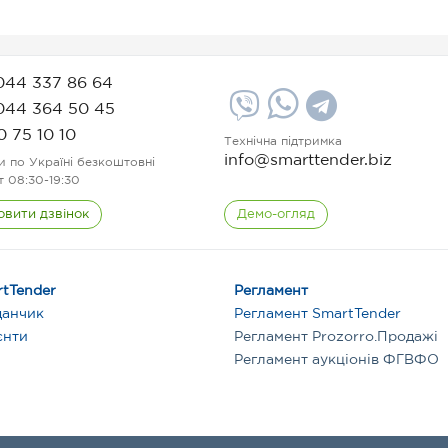
044 337 86 64
044 364 50 45
0 75 10 10
Технічна підтримка
info@smarttender.biz
и по Україні безкоштовні
т 08:30-19:30
овити дзвінок
Демо-огляд
tTender
Регламент
данчик
Регламент SmartTender
єнти
Регламент Prozorro.Продажі
Регламент аукціонів ФГВФО