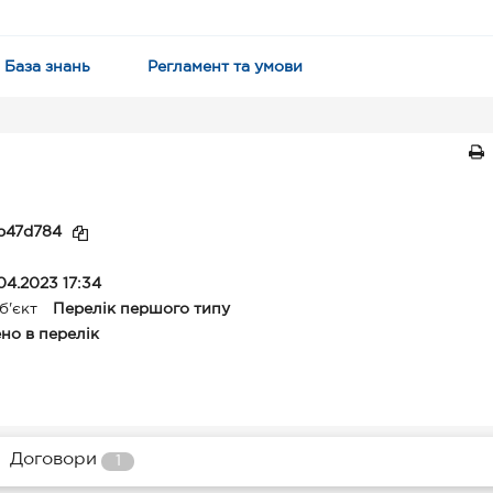
База знань
Регламент та умови
b47d784
04.2023 17:34
б'єкт
Перелік першого типу
но в перелік
Договори
1