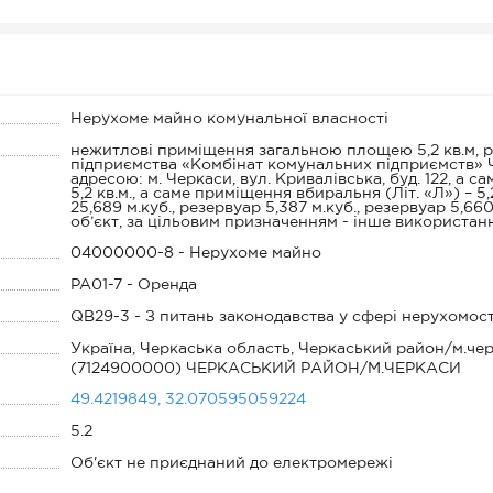
Нерухоме майно комунальної власності
нежитлові приміщення загальною площею 5,2 кв.м, р
підприємства «Комбінат комунальних підприємств» Че
адресою: м. Черкаси, вул. Кривалівська, буд. 122, 
5,2 кв.м., а саме приміщення вбиральня (Літ. «Л») – 5,2
25,689 м.куб., резервуар 5,387 м.куб., резервуар 5,66
об’єкт, за цільовим призначенням - інше використан
04000000-8 - Нерухоме майно
PA01-7 - Оренда
QB29-3 - З питань законодавства у сфері нерухомост
Україна, Черкаська область, Черкаський район/м.чер
(7124900000) ЧЕРКАСЬКИЙ РАЙОН/М.ЧЕРКАСИ
49.4219849, 32.070595059224
5.2
Об'єкт не приєднаний до електромережі