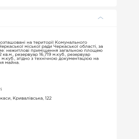
озташовані на території Комунального
ркаської міської ради Черкаської області, за
а саме: нежитлові приміщення загальною площею
 кв.м., резервуар 16,719 м.куб., резервуар
0 м.куб., згідно з технічною документацією на
ня майна.
і
каси, Кривалівська, 122