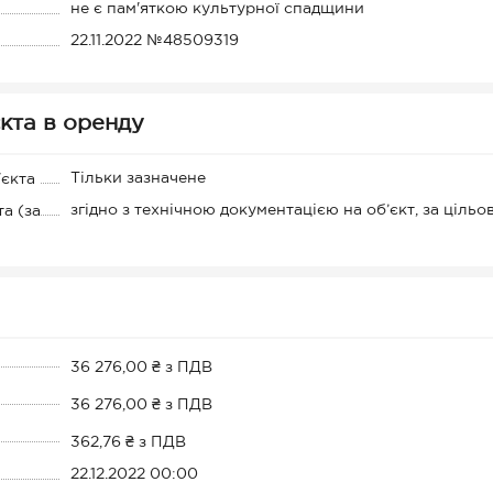
не є пам'яткою культурної спадщини
22.11.2022 №48509319
кта в оренду
Тільки зазначене
'єкта
згідно з технічною документацією на об’єкт, за ціл
а (за
36 276,00 ₴ з ПДВ
36 276,00 ₴ з ПДВ
362,76 ₴ з ПДВ
22.12.2022 00:00