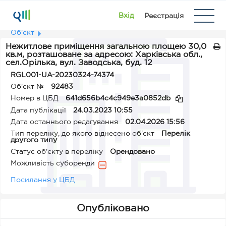
Вхід
Реєстрація
Об'єкт
Нежитлове приміщення загальною площею 30,0
кв.м, розташоване за адресою: Харківська обл.,
сел.Орілька, вул. Заводська, буд. 12
RGL001-UA-20230324-74374
Об'єкт №
92483
Номер в ЦБД
641d656b4c4c949e3a0852db
Дата публікації
24.03.2023 10:55
Дата останнього редагування
02.04.2026 15:56
Тип переліку, до якого віднесено об'єкт
Перелік
другого типу
Статус об'єкту в переліку
Орендовано
Можливість суборенди
Посилання у ЦБД
Опубліковано