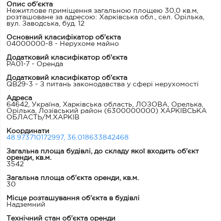
Опис об'єкта
Нежитлове приміщення загальною площею 30,0 кв.м,
розташоване за адресою: Харківська обл., сел. Орілька,
вул. Заводська, буд. 12
Основний класифікатор об'єкта
04000000-8 - Нерухоме майно
Додатковий класифікатор об'єкта
PA01-7 - Оренда
Додатковий класифікатор об'єкта
QB29-3 - З питань законодавства у сфері нерухомості
Адреса
64642, Україна, Харківська область, ЛОЗОВА, Орелька,
Орілька, Лозівський район
(6300000000) ХАРКІВСЬКА
ОБЛАСТЬ/М.ХАРКІВ
Координати
48.973710172997, 36.018633842468
Загальна площа будівлі, до складу якої входить об'єкт
оренди, кв.м.
3542
Загальна площа об'єкта оренди, кв.м.
30
Місце розташування об'єкта в будівлі
Надземний
Технічний стан об'єкта оренди