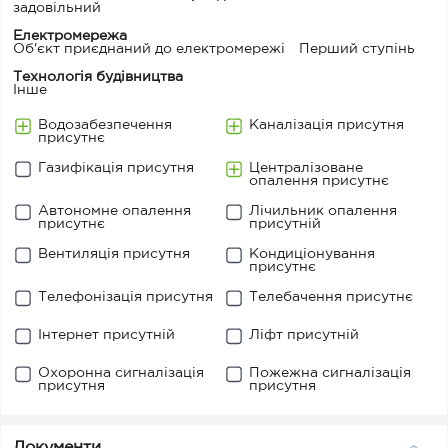
задовільний
Електромережа
Об'єкт приєднаний до електромережі
Перший ступінь
Технологія будівництва
Iнше
Водозабезпечення
Каналізація присутня
присутнє
Газифікація присутня
Централізоване
опалення присутнє
Автономне опалення
Лічильник опалення
присутнє
присутній
Вентиляція присутня
Кондиціонування
присутнє
Телефонізація присутня
Телебачення присутнє
Інтернет присутній
Ліфт присутній
Охоронна сигналізація
Пожежна сигналізація
присутня
присутня
Документи