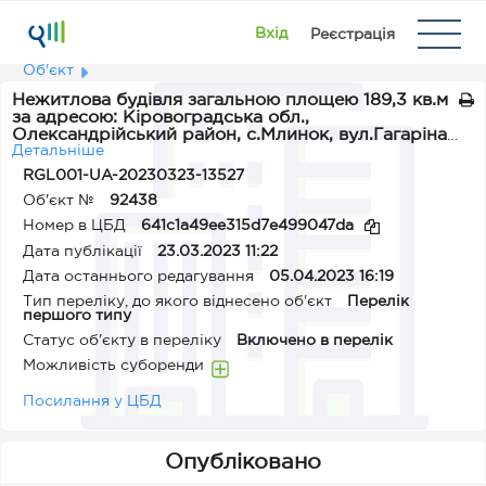
Вхід
Реєстрація
Об'єкт
Нежитлова будівля загальною площею 189,3 кв.м
за адресою: Кіровоградська обл.,
Олександрійський район, с.Млинок, вул.Гагаріна,
буд.3
Детальніше
RGL001-UA-20230323-13527
Об'єкт №
92438
Номер в ЦБД
641c1a49ee315d7e499047da
Дата публікації
23.03.2023 11:22
Дата останнього редагування
05.04.2023 16:19
Тип переліку, до якого віднесено об'єкт
Перелік
першого типу
Статус об'єкту в переліку
Включено в перелік
Можливість суборенди
Посилання у ЦБД
Опубліковано