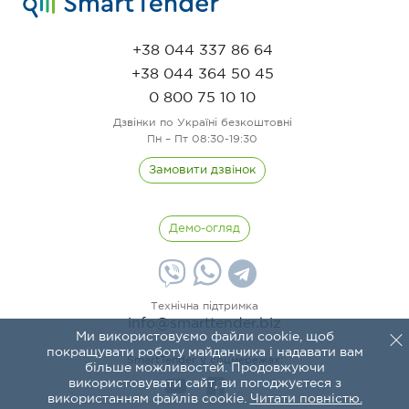
+38 044 337 86 64
+38 044 364 50 45
0 800 75 10 10
Дзвінки по Україні безкоштовні
Пн – Пт 08:30-19:30
Замовити дзвінок
Демо-огляд
Технічна підтримка
info@smarttender.biz
Ми використовуємо файли cookie, щоб
покращувати роботу майданчика і надавати вам
SmartTender у соцмережах:
більше можливостей. Продовжуючи
використовувати сайт, ви погоджуєтеся з
використанням файлів cookie.
Читати повністю.