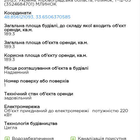
28123, Україна, Кіровоградська область, Млинок, Т-12-03
(3524684701) МЛИНОК
Координати
48.856121093, 33.6506370585
Загальна площа будівлі, до складу якої входить об'єкт
оренди, кв.м.
189.3
Загальна площа об'єкта оренди, кв.м.
189.3
Корисна площа об'єкту оренди, кв.м.
189.3
Місце розташування об'єкта в будівлі
Надземний
Номер поверху або поверхів
1
Технічний стан об'єкта оренди
задовільний
Електромережа
Об'єкт приєднаний до електромережі
потужністю 220
кВт
Технологія будівництва
Цегла
Водозабезпечення
Каналізація присутня