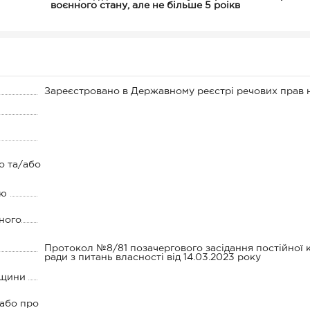
воєнного стану, але не більше 5 роікв
Зареєстровано в Державному реєстрі речових прав 
о та/або
ію
ного
Протокол №8/81 позачергового засідання постійної ко
ради з питань власності від 14.03.2023 року
дщини
 або про