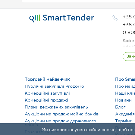
+38 
+38 
0 80
Дзвінк
Пн – П
Зам
Торговий майданчик
Про Smar
Публічні закупівлі Prozorro
Про май
Комерційні закупівлі
Наші клі
Комерційні продажі
Новини
Плани державних закупівель
Блог
Аукціони на продаж майна банків
Академія
Аукціони на продаж державного
Терміни
майна
Вакансії
Ми використовуємо файли cookie, щоб по
Prozorro Маркет