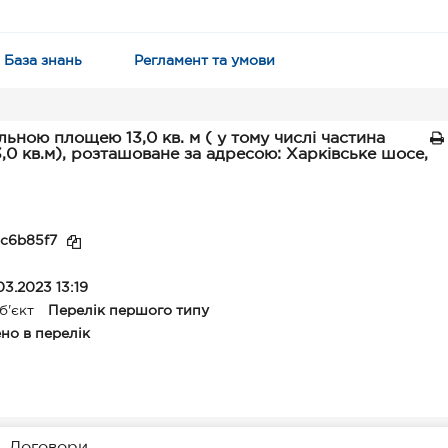
База знань
Регламент та умови
альною площею 13,0 кв. м ( у тому числі частина
 3,0 кв.м), розташоване за адресою: Харківське шосе,
c6b85f7
03.2023 13:19
б'єкт
Перелік першого типу
но в перелік
Договори