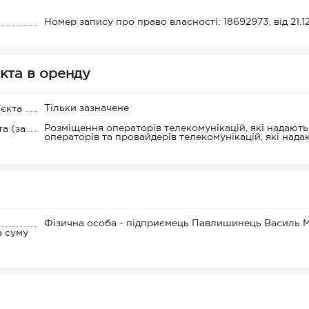
Номер запису про право власності: 18692973, від 21.12
кта в оренду
Тільки зазначене
'єкта
Розміщення операторів телекомунікацій, які надають 
а (за
операторів та провайдерів телекомунікацій, які нада
Фізична особа - підприємець Павлишинець Василь 
а суму