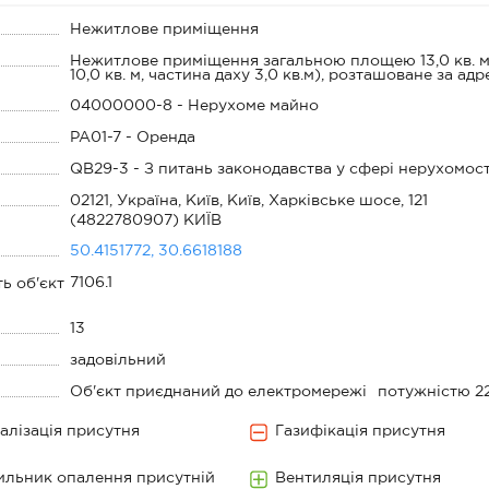
Нежитлове приміщення
Нежитлове приміщення загальною площею 13,0 кв. м 
10,0 кв. м, частина даху 3,0 кв.м), розташоване за адр
04000000-8 - Нерухоме майно
PA01-7 - Оренда
QB29-3 - З питань законодавства у сфері нерухомост
02121, Україна, Київ, Київ, Харківське шосе, 121
(4822780907) КИЇВ
50.4151772, 30.6618188
7106.1
ть об'єкт
13
задовільний
Об'єкт приєднаний до електромережі
потужністю 2
алізація присутня
Газифікація присутня
ильник опалення присутній
Вентиляція присутня