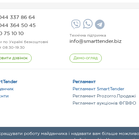
044 337 86 64
044 364 50 45
0 75 10 10
Технічна підтримка
info@smarttender.biz
и по Україні безкоштовні
т 08:30-19:30
овити дзвінок
Демо-огляд
tTender
Регламент
данчик
Регламент SmartTender
єнти
Регламент Prozorro.Продажі
Регламент аукціонів ФГВФО
кращувати роботу майданчика і надавати вам більше можливо