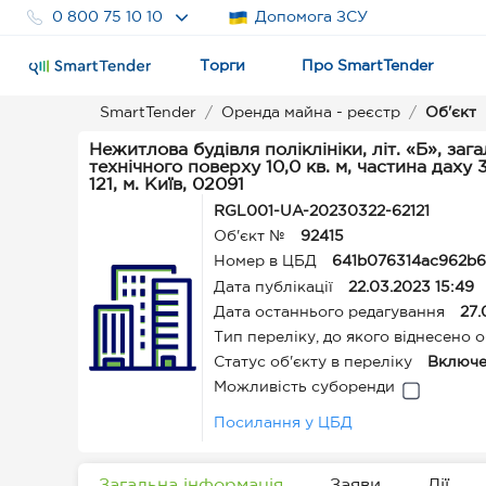
0 800 75 10 10
Допомога ЗСУ
Торги
Про SmartTender
SmartTender
Оренда майна - реєстр
Об'єкт
Нежитлова будівля поліклініки, літ. «Б», заг
технічного поверху 10,0 кв. м, частина даху
121, м. Київ, 02091
RGL001-UA-20230322-62121
Об'єкт №
92415
Номер в ЦБД
641b076314ac962b6
Дата публікації
22.03.2023 15:49
Дата останнього редагування
27.
Тип переліку, до якого віднесено о
Статус об'єкту в переліку
Включе
Можливість суборенди
Посилання у ЦБД
Загальна інформація
Заяви
Дії