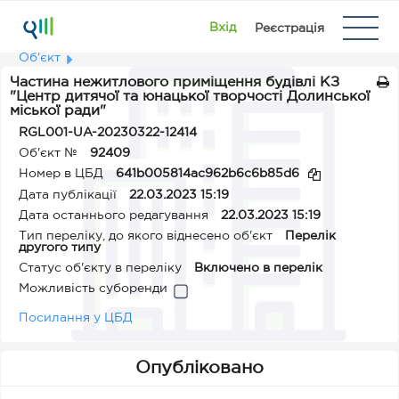
Вхід
Реєстрація
Об'єкт
Частина нежитлового приміщення будівлі КЗ
"Центр дитячої та юнацької творчості Долинської
міської ради"
RGL001-UA-20230322-12414
Об'єкт №
92409
Номер в ЦБД
641b005814ac962b6c6b85d6
Дата публікації
22.03.2023 15:19
Дата останнього редагування
22.03.2023 15:19
Тип переліку, до якого віднесено об'єкт
Перелік
другого типу
Статус об'єкту в переліку
Включено в перелік
Можливість суборенди
Посилання у ЦБД
Опубліковано