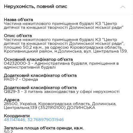
Нерухомість, повний опис
Назва об'єкта
Частина нежитлового приміщення будівлі КЗ "Центр
дитячої та юнацької творчості Долинської міської ради"
Опис об'єкта
Частина нежитлового приміщення будівлі КЗ "Центр
дитячої та юнацької творчості Долинської міської ради",
площею 50,2 кв.м., за одресою Кіровоградська область,
Кропивницький район, м.Долинська, вул. Центральна 139.
Основний класифікатор об'єкта
04232000-3 - Адміністративна будівля, приміщення в
адміністративній будівлі
Додатковий класифікатор об'єкта
PA01-7 - Оренда
Додатковий класифікатор об'єкта
QB29-3 - З питань законодавства у сфері нерухомості
Адреса
28500, Україна, Кіровоградська область, Долинська,
Центральна,139
(3521910100) ДОЛИНСЬКА
Координати
48.1147446, 32.768979031946
Загальна площа об'єкта оренди, кв.м.
50.2