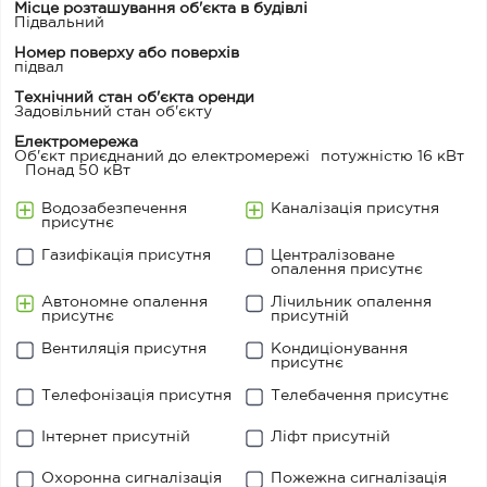
Місце розташування об'єкта в будівлі
Підвальний
Номер поверху або поверхів
підвал
Технічний стан об'єкта оренди
Задовільний стан об'єкту
Електромережа
Об'єкт приєднаний до електромережі
потужністю 16 кВт
Понад 50 кВт
Водозабезпечення
Каналізація присутня
присутнє
Газифікація присутня
Централізоване
опалення присутнє
Автономне опалення
Лічильник опалення
присутнє
присутній
Вентиляція присутня
Кондиціонування
присутнє
Телефонізація присутня
Телебачення присутнє
Інтернет присутній
Ліфт присутній
Охоронна сигналізація
Пожежна сигналізація