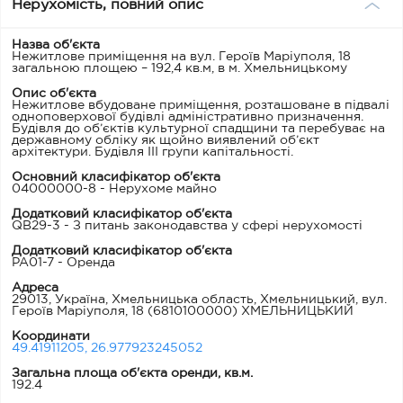
Нерухомість, повний опис
Назва об'єкта
Нежитлове приміщення на вул. Героїв Маріуполя, 18
загальною площею – 192,4 кв.м, в м. Хмельницькому
Опис об'єкта
Нежитлове вбудоване приміщення, розташоване в підвалі
одноповерхової будівлі адміністративно призначення.
Будівля до об’єктів культурної спадщини та перебуває на
державному обліку як щойно виявлений об’єкт
архітектури. Будівля ІІІ групи капітальності.
Основний класифікатор об'єкта
04000000-8 - Нерухоме майно
Додатковий класифікатор об'єкта
QB29-3 - З питань законодавства у сфері нерухомості
Додатковий класифікатор об'єкта
PA01-7 - Оренда
Адреса
29013, Україна, Хмельницька область, Хмельницький, вул.
Героїв Маріуполя, 18
(6810100000) ХМЕЛЬНИЦЬКИЙ
Координати
49.41911205, 26.977923245052
Загальна площа об'єкта оренди, кв.м.
192.4