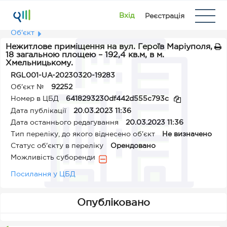
Вхід
Реєстрація
Об'єкт
Нежитлове приміщення на вул. Героїв Маріуполя,
18 загальною площею – 192,4 кв.м, в м.
Хмельницькому.
RGL001-UA-20230320-19283
Об'єкт №
92252
Номер в ЦБД
6418293230df442d555c793c
Дата публікації
20.03.2023 11:36
Дата останнього редагування
20.03.2023 11:36
Тип переліку, до якого віднесено об'єкт
Не визначено
Статус об'єкту в переліку
Орендовано
Можливість суборенди
Посилання у ЦБД
Опубліковано