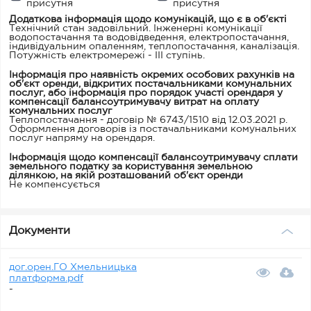
присутня
присутня
Додаткова інформація щодо комунікацій, що є в об'єкті
Технічний стан задовільний. Інженерні комунікації
водопостачання та водовідведення, електропостачання,
індивідуальним опаленням, теплопостачання, каналізація.
Потужність електромережі - ІІІ ступінь.
Інформація про наявність окремих особових рахунків на
об'єкт оренди, відкритих постачальниками комунальних
послуг, або інформація про порядок участі орендаря у
компенсації балансоутримувачу витрат на оплату
комунальних послуг
Теплопостачання - договір № 6743/1510 від 12.03.2021 р.
Оформлення договорів із постачальниками комунальних
послуг напряму на орендаря.
Інформація щодо компенсації балансоутримувачу сплати
земельного податку за користування земельною
ділянкою, на якій розташований об'єкт оренди
Не компенсується
Документи
дог.орен.ГО Хмельницька
платформа.pdf
-