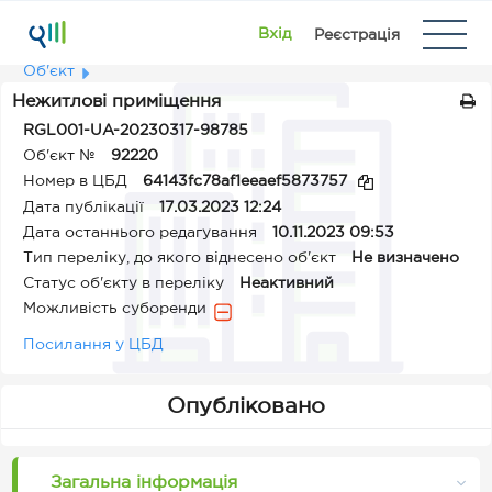
Вхід
Реєстрація
Об'єкт
Нежитлові приміщення
RGL001-UA-20230317-98785
Об'єкт №
92220
Номер в ЦБД
64143fc78af1eeaef5873757
Дата публікації
17.03.2023 12:24
Дата останнього редагування
10.11.2023 09:53
Тип переліку, до якого віднесено об'єкт
Не визначено
Статус об'єкту в переліку
Неактивний
Можливість суборенди
Посилання у ЦБД
Опубліковано
Загальна інформація