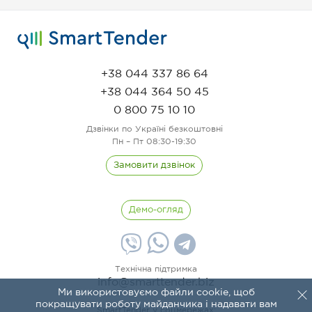
+38 044 337 86 64
+38 044 364 50 45
0 800 75 10 10
Дзвінки по Україні безкоштовні
Пн – Пт 08:30-19:30
Замовити дзвінок
Демо-огляд
Технічна підтримка
info@smarttender.biz
Ми використовуємо файли cookie, щоб
покращувати роботу майданчика і надавати вам
SmartTender у соцмережах: