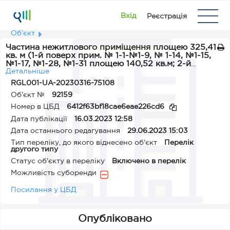
Вхід
Реєстрація
Об'єкт
Частина нежитлового приміщення площею 325,41
кв. м (1-й поверх прим. № 1-1-№1-9, № 1-14, №1-15,
№1-17, №1-28, №1-31 площею 140,52 кв.м; 2-й
поверх приміщення №2-1- №2-17 площею 184,89
Детальніше
кв. м), що знаходиться за адресою: 60236,
RGL001-UA-20230316-75108
Чернівецька обл., м. Новодністровськ, вул.
Об'єкт №
92159
Подільська, буд.4
Номер в ЦБД
6412f63bf18cae6eae226cd6
Дата публікації
16.03.2023 12:58
Дата останнього редагування
29.06.2023 15:03
Тип переліку, до якого віднесено об'єкт
Перелік
другого типу
Статус об'єкту в переліку
Включено в перелік
Можливість суборенди
Посилання у ЦБД
Опубліковано