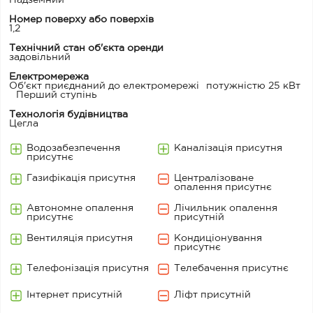
Надземний
Номер поверху або поверхів
1,2
Технічний стан об'єкта оренди
задовільний
Електромережа
Об'єкт приєднаний до електромережі
потужністю 25 кВт
Перший ступінь
Технологія будівництва
Цегла
Водозабезпечення
Каналізація присутня
присутнє
Газифікація присутня
Централізоване
опалення присутнє
Автономне опалення
Лічильник опалення
присутнє
присутній
Вентиляція присутня
Кондиціонування
присутнє
Телефонізація присутня
Телебачення присутнє
Інтернет присутній
Ліфт присутній