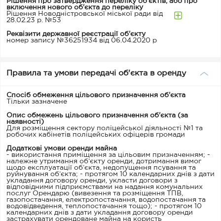
Рішення про затвердження переліку об'єктів, або про
включення нового об'єкта до переліку
Рішення Новодністровської міської ради від
28.02.23 р. №53
Реквізити державної реєстрації об'єкту
номер запису №36251934 від 06.04.2020 р
Правила та умови передачі об'єкта в оренду
Спосіб обмеження цільового призначення об'єкта
Тільки зазначене
Опис обмежень цільового призначення об'єкта (за
наявності)
Для розміщення сектору поліцейської діяльності №1 та
робочих кабінетів поліцейських офіцерів громади
Додаткові умови оренди майна
- використання приміщення за цільовим призначенням; -
належне утримання об’єкту оренди, дотримання вимог
щодо експлуатації об’єкта, недопущення псування та
руйнування об’єкта; - протягом 10 календарних днів з дати
укладання договору оренди, укласти договори з
відповідними підприємствами на надання комунальних
послуг Орендарю (вивезення та розміщення ТПВ,
газопостачання, електропостачання, водопостачання та
водовідведення, теплопостачання тощо); - протягом 10
календарних днів з дати укладання договору оренди
застрахувати орендоване майна на користь