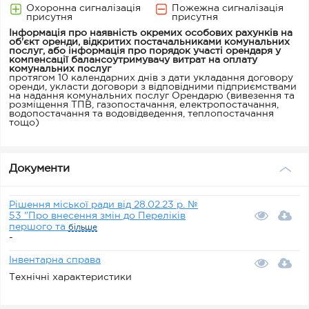
Охоронна сигналізація
Пожежна сигналізація
присутня
присутня
Інформація про наявність окремих особових рахунків на
об'єкт оренди, відкритих постачальниками комунальних
послуг, або інформація про порядок участі орендаря у
компенсації балансоутримувачу витрат на оплату
комунальних послуг
протягом 10 календарних днів з дати укладання договору
оренди, укласти договори з відповідними підприємствами
на надання комунальних послуг Орендарю (вивезення та
розміщення ТПВ, газопостачання, електропостачання,
водопостачання та водовідведення, теплопостачання
тощо)
Документи
Рішення міської ради від 28.02.23 р. №
53 "Про внесення змін до Переліків
першого та
більше
-
Інвентарна справа
Технічні характеристики