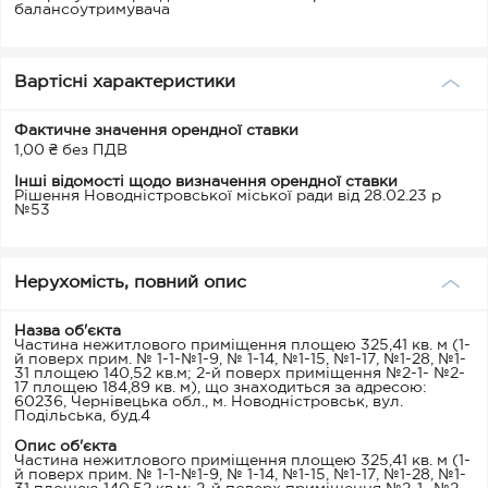
балансоутримувача
Вартісні характеристики
Фактичне значення орендної ставки
1,00 ₴ без ПДВ
Інші відомості щодо визначення орендної ставки
Рішення Новодністровської міської ради від 28.02.23 р
№53
Нерухомість, повний опис
Назва об'єкта
Частина нежитлового приміщення площею 325,41 кв. м (1-
й поверх прим. № 1-1-№1-9, № 1-14, №1-15, №1-17, №1-28, №1-
31 площею 140,52 кв.м; 2-й поверх приміщення №2-1- №2-
17 площею 184,89 кв. м), що знаходиться за адресою:
60236, Чернівецька обл., м. Новодністровськ, вул.
Подільська, буд.4
Опис об'єкта
Частина нежитлового приміщення площею 325,41 кв. м (1-
й поверх прим. № 1-1-№1-9, № 1-14, №1-15, №1-17, №1-28, №1-