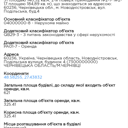
31 площею 140,52 кв.м; 2-й поверх приміщення №2-1- №2-
17 площею 184,89 кв. м), що знаходиться за адресою:
60236, Чернівецька обл., м. Новодністровськ, вул.
Подільська, буд.4
Основний класифікатор об'єкта
04000000-8 - Нерухоме майно
Додатковий класифікатор об'єкта
QB29-3 - З питань законодавства у сфері нерухомості
Додатковий класифікатор об'єкта
PA01-7 - Оренда
Адреса
60236, Україна, Чернівецька область, Новодністровськ,
Подільська вулиця, будинок 4
(7300000000)
ЧЕРНІВЕЦЬКА ОБЛАСТЬ/М.ЧЕРНІВЦІ
Координати
48.58255, 27.43832
Загальна площа будівлі, до складу якої входить об'єкт
оренди, кв.м.
621
Загальна площа об'єкта оренди, кв.м.
325.41
Корисна площа об'єкту оренди, кв.м.
325.41
Місце розташування об'єкта в будівлі