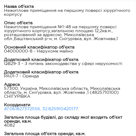
Назва об'єкта
Нежитлове приміщення на першому поверсі хірургічного
корпусу
Опис об'єкта
Нежитлове приміщення №1-48 на першому поверсі
хірургічного корпусу,загальною площею 12,2кв.м.,
розташований за адресою: Миколаївська
обл.,Баштанський р-н, м. Снігурівка, вул. Жовтнева,1
Основний класифікатор об'єкта
04000000-8 - Нерухоме майно
Додатковий класифікатор об'єкта
QB29-3 - З питань законодавства у сфері нерухомості
Додатковий класифікатор об'єкта
PA01-7 - Оренда
Адреса
57300, Україна, Миколаївська область, Миколаївська
область, м. Снігурівка, вул. Жовтнева ,1
(4825710100)
СНІГУРІВКА
Координати
47.061827372556, 32.825910420177
Загальна площа будівлі, до складу якої входить об'єкт
оренди, кв.м.
4082
Загальна площа об'єкта оренди, кв.м.