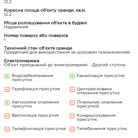
12.2
Корисна площа об'єкту оренди, кв.м.
12.2
Місце розташування об'єкта в будівлі
Надземний
Номер поверху або поверхів
1
Технічний стан об'єкта оренди
Придатний для використання за цільовим призначенням
Електромережа
Об'єкт приєднаний до електромережі
Другий ступінь
Водозабезпечення
Каналізація присутня
присутнє
Газифікація присутня
Централізоване
опалення присутнє
Автономне опалення
Лічильник опалення
присутнє
присутній
Вентиляція присутня
Кондиціонування
присутнє
Телефонізація присутня
Телебачення присутнє