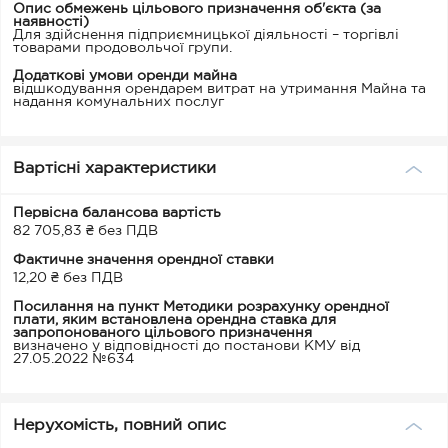
Опис обмежень цільового призначення об'єкта (за
наявності)
Для здійснення підприємницької діяльності – торгівлі
товарами продовольчої групи.
Додаткові умови оренди майна
відшкодування орендарем витрат на утримання Майна та
надання комунальних послуг
Вартісні характеристики
Первісна балансова вартість
82 705,83 ₴ без ПДВ
Фактичне значення орендної ставки
12,20 ₴ без ПДВ
Посилання на пункт Методики розрахунку орендної
плати, яким встановлена орендна ставка для
запропонованого цільового призначення
визначено у відповідності до постанови КМУ від
27.05.2022 №634
Нерухомість, повний опис