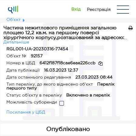
Вхід
Реєстрація
Об'єкт
Частина нежитлового приміщення загальною
площею 12,2 кв.м. на першому поверсі
хірургічного корпусу,розташований за адресою:
Миколаївська обл.,Баштанський р-н, м.
Детальніше
Снігурівка, вул. Жовтнева,1
RGL001-UA-20230316-77454
Об'єкт №
92157
Номер в ЦБД
6412f187f18cae6eae226ccb
Дата публікації
16.03.2023 12:37
Дата останнього редагування
23.03.2023 08:44
Тип переліку, до якого віднесено об'єкт
Перелік
першого типу
Статус об'єкту в переліку
Включено в перелік
Можливість суборенди
Посилання у ЦБД
Опубліковано