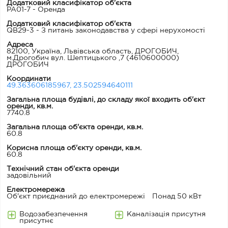
Додатковий класифікатор об'єкта
PA01-7 - Оренда
Додатковий класифікатор об'єкта
QB29-3 - З питань законодавства у сфері нерухомості
Адреса
82100, Україна, Львівська область, ДРОГОБИЧ,
м.Дрогобич вул. Шептицького ,7
(4610600000)
ДРОГОБИЧ
Координати
49.363606185967, 23.502594640111
Загальна площа будівлі, до складу якої входить об'єкт
оренди, кв.м.
7740.8
Загальна площа об'єкта оренди, кв.м.
60.8
Корисна площа об'єкту оренди, кв.м.
60.8
Технічний стан об'єкта оренди
задовільний
Електромережа
Об'єкт приєднаний до електромережі
Понад 50 кВт
Водозабезпечення
Каналізація присутня
присутнє