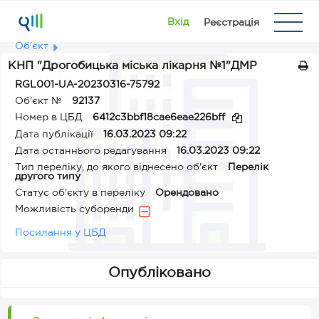
Вхід
Реєстрація
Об'єкт
КНП "Дрогобицька міська лікарня №1"ДМР
RGL001-UA-20230316-75792
Об'єкт №
92137
Номер в ЦБД
6412c3bbf18cae6eae226bff
Дата публікації
16.03.2023 09:22
Дата останнього редагування
16.03.2023 09:22
Тип переліку, до якого віднесено об'єкт
Перелік
другого типу
Статус об'єкту в переліку
Орендовано
Можливість суборенди
Посилання у ЦБД
Опубліковано