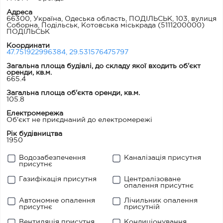
Адреса
66300, Україна, Одеська область, ПОДІЛЬСЬК, 103, вулиця
Соборна, Подільськ, Котовська міськрада
(5111200000)
ПОДІЛЬСЬК
Координати
47.751922996384, 29.531576475797
Загальна площа будівлі, до складу якої входить об'єкт
оренди, кв.м.
665.4
Загальна площа об'єкта оренди, кв.м.
105.8
Електромережа
Об'єкт не приєднаний до електромережі
Рік будівництва
1950
Водозабезпечення
Каналізація присутня
присутнє
Газифікація присутня
Централізоване
опалення присутнє
Автономне опалення
Лічильник опалення
присутнє
присутній
Вентиляція присутня
Кондиціонування