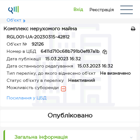
Вхід
Реєстрація
Об'єкт
Комплекс нерухомого майна
RGL001-UA-20230315-42812
Об'єкт №
92126
Номер в ЦБД
6411d710c68b791b0ef87a1b
Дата публікації
15.03.2023 16:32
Дата останнього редагування
15.03.2023 16:32
Тип переліку, до якого віднесено об'єкт
Не визначено
Статус об'єкту в переліку
Неактивний
Можливість суборенди
Посилання у ЦБД
Опубліковано
Загальна інформація