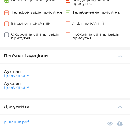
Вентиляція присутня
Кондиціонування
присутнє
Телефонізація присутня
Телебачення присутнє
Інтернет присутній
Ліфт присутній
Охоронна сигналізація
Пожежна сигналізація
присутня
присутня
Пов'язані аукціони
Аукціон
До аукціону
Аукціон
До аукціону
Документи
рішення.pdf
-