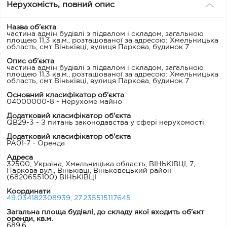
Нерухомість, повний опис
Назва об'єкта
частина адмін будівлі з підвалом і складом, загальною
площею 11,3 кв.м., розташованої за адресою: Хмельницька
область, смт Віньківці, вулиця Паркова, будинок 7
Опис об'єкта
частина адмін будівлі з підвалом і складом, загальною
площею 11,3 кв.м., розташованої за адресою: Хмельницька
область, смт Віньківці, вулиця Паркова, будинок 7
Основний класифікатор об'єкта
04000000-8 - Нерухоме майно
Додатковий класифікатор об'єкта
QB29-3 - З питань законодавства у сфері нерухомості
Додатковий класифікатор об'єкта
PA01-7 - Оренда
Адреса
32500, Україна, Хмельницька область, ВІНЬКІВЦІ, 7,
Паркова вул., Віньківці, Віньковецький район
(6820655100) ВІНЬКІВЦІ
Координати
49.034182308939, 27.235515117645
Загальна площа будівлі, до складу якої входить об'єкт
оренди, кв.м.
689.6