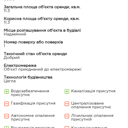
Загальна площа об'єкта оренди, кв.м.
11.3
Корисна площа об'єкту оренди, кв.м.
11.3
Місце розташування об'єкта в будівлі
Надземний
Номер поверху або поверхів
1
Технічний стан об'єкта оренди
Добрий
Електромережа
Об'єкт приєднаний до електромережі
Технологія будівництва
Цегла
Водозабезпечення
Каналізація присутня
присутнє
Газифікація присутня
Централізоване
опалення присутнє
Автономне опалення
Лічильник опалення
присутнє
присутній