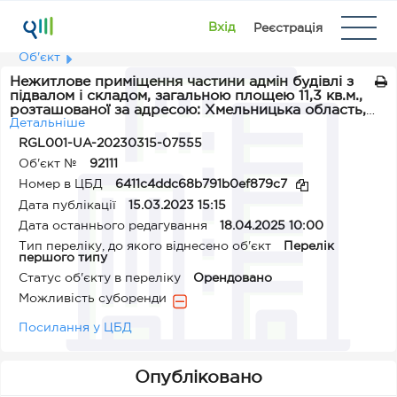
Вхід
Реєстрація
Об'єкт
Нежитлове приміщення частини адмін будівлі з
підвалом і складом, загальною площею 11,3 кв.м.,
розташованої за адресою: Хмельницька область,
смт Віньківці, вулиця Паркова, будинок 7
Детальніше
RGL001-UA-20230315-07555
Об'єкт №
92111
Номер в ЦБД
6411c4ddc68b791b0ef879c7
Дата публікації
15.03.2023 15:15
Дата останнього редагування
18.04.2025 10:00
Тип переліку, до якого віднесено об'єкт
Перелік
першого типу
Статус об'єкту в переліку
Орендовано
Можливість суборенди
Посилання у ЦБД
Опубліковано