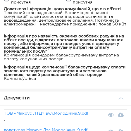
присутня
присутня
Додаткова інформація щодо комунікацій, що є в об'єкті
Технічний стан задовільний. В приміщенні наявні
комунікації: електропостачання, водопостачання та
водовідведення, централізоване опалення. Потужність
електромережі – нестандартне приєднання : понад 50 кВт
.
Інформація про наявність окремих особових рахунків на
об'єкт оренди, відкритих постачальниками комунальних
послуг, або інформація про порядок участі орендаря у
компенсації балансоутримувачу витрат на оплату
комунальних послуг
Компенсація орендарем балансоутримувачу витрат на
оплату комунальних послуг.
Інформація щодо компенсації балансоутримувачу сплати
земельного податку за користування земельною
ділянкою, на якій розташований об'єкт оренди
Компенсується
Документи
ТОВ «Макрус ЛТД» вул.Молодіжна,9.pdf
-
додаткова Маркус Лтд Молодіжна, 9.pdf