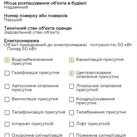
Місце розташування об'єкта в будівлі
Надземний
Номер поверху або поверхів
Перший
Технічний стан об'єкта оренди
Задовільний стан об'єкту.
Електромережа
Об'єкт приєднаний до електромережі
потужністю 50 кВт
Понад 50 кВт
Водозабезпечення
Каналізація присутня
присутнє
Газифікація присутня
Централізоване
опалення присутнє
Автономне опалення
Лічильник опалення
присутнє
присутній
Вентиляція присутня
Кондиціонування
присутнє
Телефонізація присутня
Телебачення присутнє
Інтернет присутній
Ліфт присутній
Охоронна сигналізація
Пожежна сигналізація