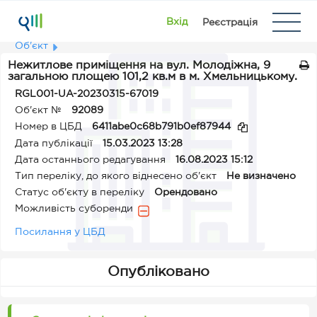
Вхід
Реєстрація
Об'єкт
Нежитлове приміщення на вул. Молодіжна, 9
загальною площею 101,2 кв.м в м. Хмельницькому.
RGL001-UA-20230315-67019
Об'єкт №
92089
Номер в ЦБД
6411abe0c68b791b0ef87944
Дата публікації
15.03.2023 13:28
Дата останнього редагування
16.08.2023 15:12
Тип переліку, до якого віднесено об'єкт
Не визначено
Статус об'єкту в переліку
Орендовано
Можливість суборенди
Посилання у ЦБД
Опубліковано