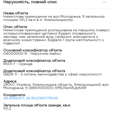
Нерухомість, повний опис
Назва об'єкта
Нежитлове приміщення на вул.Молодіжна, 9 загальною
площею 101,2 кв.м в м. Хмельницькому.
Опис об'єкта
Нежитлове приміщення розташована на першому поверсі
чотирьохповерхової цегляної будівлі лікувального
закладу, має загальний вхід, санвузол знаходиться у
власному користуванні. Будівля 1 групи капітальності з
підвалом .
Основний класифікатор об'єкта
04000000-8 - Нерухоме майно
Додатковий класифікатор об'єкта
PA01-7 - Оренда
Додатковий класифікатор об'єкта
QB29-3 - З питань законодавства у сфері нерухомості
Адреса
29007, Україна, Хмельницька область, Хмельницький, вул.
Молодіжна, 9
(6810100000) ХМЕЛЬНИЦЬКИЙ
Координати
49.4089207, 26.952089779549
Загальна площа об'єкта оренди, кв.м.
101.2