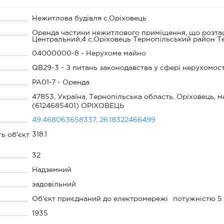
Нежитлова будівля с.Оріховець
Оренда частини нежитлового приміщення, що розта
Центральний,4 с.Оріховець Тернопільський район Т
04000000-8 - Нерухоме майно
QB29-3 - З питань законодавства у сфері нерухомост
PA01-7 - Оренда
47853, Україна, Тернопільська область, Оріховець, 
(6124685401) ОРІХОВЕЦЬ
49.468063658337, 26.18322466499
318.1
ть об'єкт
32
Надземний
задовільний
Об'єкт приєднаний до електромережі
потужністю 5
1935