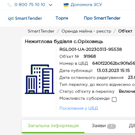
0 800 75 10 10
Допомога ЗСУ
Торги
Про SmartTender
SmartTender
Оренда майна - реєстр
Об'єкт
Нежитлова будівля с.Оріховець
RGL001-UA-20230313-95538
Об'єкт №
91968
Номер в ЦБД
640f22062bc90fa56
Дата публікації
13.03.2023 15:15
Дата останнього редагування
23.
Тип переліку, до якого віднесено о
Статус об'єкту в переліку
Включе
Можливість суборенди
Посилання у ЦБД
Загальна інформація
Заяви
Дії
1