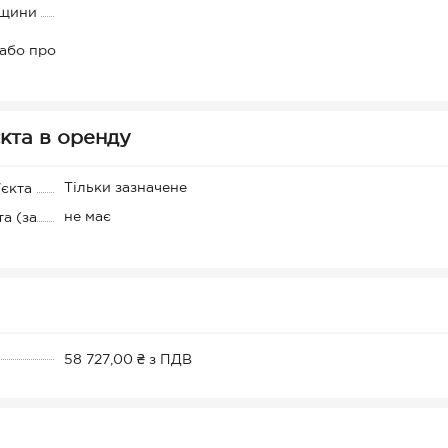
дщини
 або про
кта в оренду
Тільки зазначене
'єкта
не має
а (за
58 727,00 ₴ з ПДВ