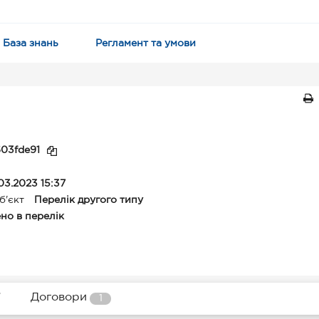
База знань
Регламент та умови
03fde91
03.2023 15:37
б'єкт
Перелік другого типу
но в перелік
Договори
1