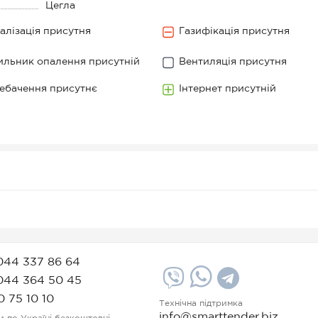
Цегла
алізація присутня
Газифікація присутня
ильник опалення присутній
Вентиляція присутня
ебачення присутнє
Інтернет присутній
044 337 86 64
044 364 50 45
0 75 10 10
Технічна підтримка
info@smarttender.biz