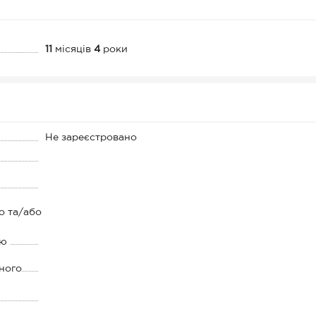
11
місяців
4
роки
Не зареєстровано
о та/або
ію
ного