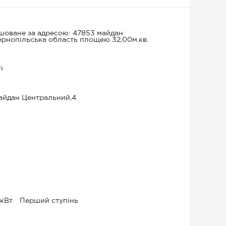
шоване за адресою: 47853 майдан
ернопільська область площею 32,00м.кв.
і
майдан Центральний,4
 кВт
Перший ступінь