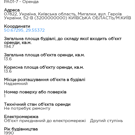
PA01-7 - Оренда
Адреса
07822, Україна, Київська область, Мигалки, вул. Героїв
України, 52-В
(3200000000) КИЇВСЬКА ОБЛАСТЬ/М.КИЇВ
Координати
50.67295, 29.55372
Загальна площа будівлі, до складу якої входить об'єкт
оренди, кв.м.
194.7
Загальна площа об'єкта оренди, кв.м.
13.6
Корисна площа об'єкту оренди, кв.м.
13.6
Місце розташування об'єкта в будівлі
Надземний
Номер поверху або поверхів
1
Технічний стан об'єкта оренди
Не потребує ремонту
Електромережа
Об'єкт приєднаний до електромережі
Другий ступінь
Рік будівництва
1990