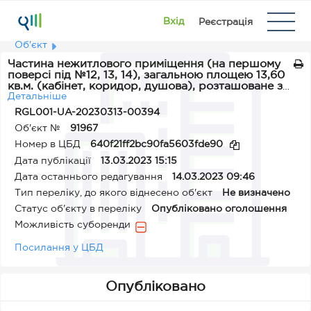
Вхід
Реєстрація
Об'єкт
Частина нежитлового приміщення (на першому
поверсі під №12, 13, 14), загальною площею 13,60
кв.м. (кабінет, коридор, душова), розташоване за
адресою с. Мигалки, вул. Героїв України, 52-В
Детальніше
RGL001-UA-20230313-00394
Об'єкт №
91967
Номер в ЦБД
640f21ff2bc90fa5603fde90
Дата публікації
13.03.2023 15:15
Дата останнього редагування
14.03.2023 09:46
Тип переліку, до якого віднесено об'єкт
Не визначено
Статус об'єкту в переліку
Опубліковано оголошення
Можливість суборенди
Посилання у ЦБД
Опубліковано