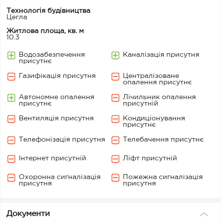
Технологія будівництва
Цегла
Житлова площа, кв. м
10.3
Водозабезпечення
Каналізація присутня
присутнє
Газифікація присутня
Централізоване
опалення присутнє
Автономне опалення
Лічильник опалення
присутнє
присутній
Вентиляція присутня
Кондиціонування
присутнє
Телефонізація присутня
Телебачення присутнє
Інтернет присутній
Ліфт присутній
Охоронна сигналізація
Пожежна сигналізація
присутня
присутня
Документи