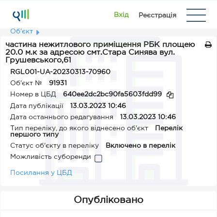
Вхід
Реєстрація
Об'єкт
частина нежитлового приміщення РБК площею
20.0 м.к за адресою смт.Стара Синява вул.
Грушевського,61
RGL001-UA-20230313-70960
Об'єкт №
91931
Номер в ЦБД
640ee2dc2bc90fa5603fdd99
Дата публікації
13.03.2023 10:46
Дата останнього редагування
13.03.2023 10:46
Тип переліку, до якого віднесено об'єкт
Перелік
першого типу
Статус об'єкту в переліку
Включено в перелік
Можливість суборенди
Посилання у ЦБД
Опубліковано