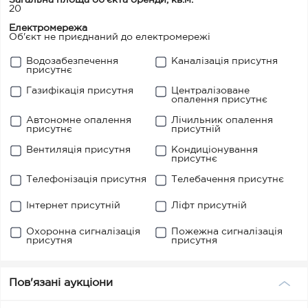
Загальна площа об'єкта оренди, кв.м.
20
Електромережа
Об'єкт не приєднаний до електромережі
Водозабезпечення
Каналізація присутня
присутнє
Газифікація присутня
Централізоване
опалення присутнє
Автономне опалення
Лічильник опалення
присутнє
присутній
Вентиляція присутня
Кондиціонування
присутнє
Телефонізація присутня
Телебачення присутнє
Інтернет присутній
Ліфт присутній
Охоронна сигналізація
Пожежна сигналізація
присутня
присутня
Пов'язані аукціони