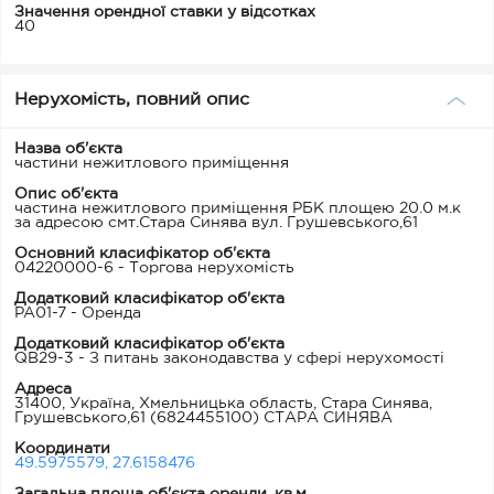
Значення орендної ставки у відсотках
40
Нерухомість, повний опис
Назва об'єкта
частини нежитлового приміщення
Опис об'єкта
частина нежитлового приміщення РБК площею 20.0 м.к
за адресою смт.Стара Синява вул. Грушевського,61
Основний класифікатор об'єкта
04220000-6 - Торгова нерухомість
Додатковий класифікатор об'єкта
PA01-7 - Оренда
Додатковий класифікатор об'єкта
QB29-3 - З питань законодавства у сфері нерухомості
Адреса
31400, Україна, Хмельницька область, Стара Синява,
Грушевського,61
(6824455100) СТАРА СИНЯВА
Координати
49.5975579, 27.6158476