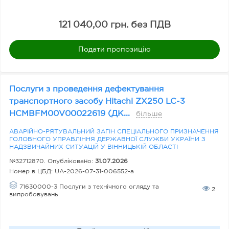
п
р
121 040,00 грн. без ПДВ
е
Подати пропозицію
д
м
ет
Послуги з проведення дефектування
а
транспортного засобу Hitachi ZX250 LC-3
за
HCMBFM00V00022619 (ДК...
більше
к
АВАРІЙНО-РЯТУВАЛЬНИЙ ЗАГІН СПЕЦІАЛЬНОГО ПРИЗНАЧЕННЯ
у
ГОЛОВНОГО УПРАВЛІННЯ ДЕРЖАВНОЇ СЛУЖБИ УКРАЇНИ З
НАДЗВИЧАЙНИХ СИТУАЦІЙ У ВІННИЦЬКІЙ ОБЛАСТІ
пі
№32712870. Опубліковано:
31.07.2026
в
Номер в ЦБД:
UA-2026-07-31-006552-a
лі
71630000-3 Послуги з технічного огляду та
2
випробовувань
У