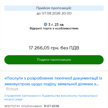
у
пі
Прийом пропозицій
:
в
до 07.08.2026 20:00
е
3 г. 23 хв.
л
Відкриті торги з особливостями
ь
17 266,05 грн. без ПДВ
С
та
Подати пропозицію
ту
с
«Послуги з розроблення технічної документації із
за
землеустрою щодо поділу земельної ділянки з...
ку
більше
пі
Управління капітального будівництва виконкому Криворізької
в
міської ради
лі
№32712741. Опубліковано:
31.07.2026