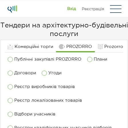
Вхід
Реєстрація
Тендери на архітектурно-будівельні
О
послуги
рг
Комерційні торги
PROZORRO
Prozorro M
ан
із
Публічні закупівлі PROZORRO
Плани
ат
о
Договори
Угоди
р
Реєстр виробників товарів
Реєстр локалізованих товарів
К
Відбори учасників
ла
Реєстри кваліфікованих учасників відборів