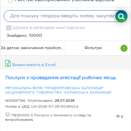
си
фі
ка
ці
Шукати в категоріях моєї підписки
я
Знайдено: 10000
За датою закінчення прийому пропозицій
Фільтри
1
С
та
Вивантажити в Excel
ту
Послуги з проведення атестації робочих місць
с
РЕГІОНАЛЬНА ФІЛІЯ "ПРИДНІПРОВСЬКА ЗАЛІЗНИЦЯ"
м
АКЦІОНЕРНОГО ТОВАРИСТВА "УКРАЇНСЬКА ЗАЛІЗНИЦЯ"
ої
№32687196. Опубліковано:
29.07.2026
х
Номер в ЦБД:
UA-2026-07-29-004942-a
за
71630000-3 Послуги з технічного огляду та
5
випробовувань
к