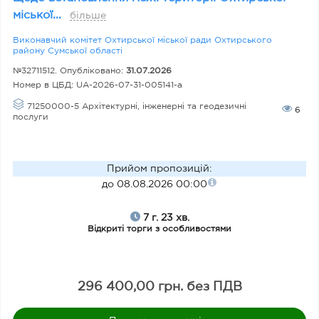
н
міської...
більше
а
Виконавчий комітет Охтирської міської ради Охтирського
к
району Сумської області
о
№32711512. Опубліковано:
31.07.2026
ю
Номер в ЦБД:
UA-2026-07-31-005141-a
71250000-5 Архітектурні, інженерні та геодезичні
6
послуги
Д
о
Прийом пропозицій
:
д
до 08.08.2026 00:00
ат
7 г. 23 хв.
к
Відкриті торги з особливостями
о
в
а
296 400,00 грн. без ПДВ
о