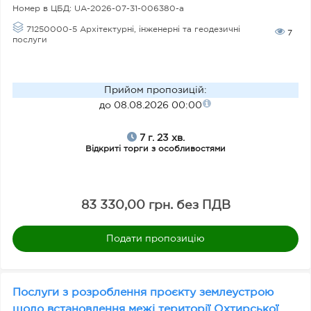
Номер в ЦБД:
UA-2026-07-31-006380-a
71250000-5 Архітектурні, інженерні та геодезичні
7
послуги
В
и
д
Прийом пропозицій
:
до 08.08.2026 00:00
т
о
7 г. 23 хв.
р
Відкриті торги з особливостями
гі
в
83 330,00 грн. без ПДВ
З
Подати пропозицію
а
о
Послуги з розроблення проєкту землеустрою
з
щодо встановлення межі території Охтирської