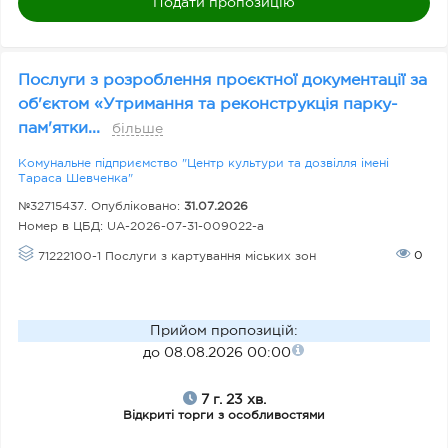
з
Подати пропозицію
н
а
Послуги з розроблення проєктної документації за
к
об'єктом «Утримання та реконструкція парку-
а
пам'ятки...
більше
Комунальне підприємство "Центр культури та дозвілля імені
Тараса Шевченка"
Д
№32715437. Опубліковано:
31.07.2026
о
Номер в ЦБД:
UA-2026-07-31-009022-a
н
0
71222100-1 Послуги з картування міських зон
о
р
Прийом пропозицій
:
до 08.08.2026 00:00
В
7 г. 23 хв.
и
Відкриті торги з особливостями
д