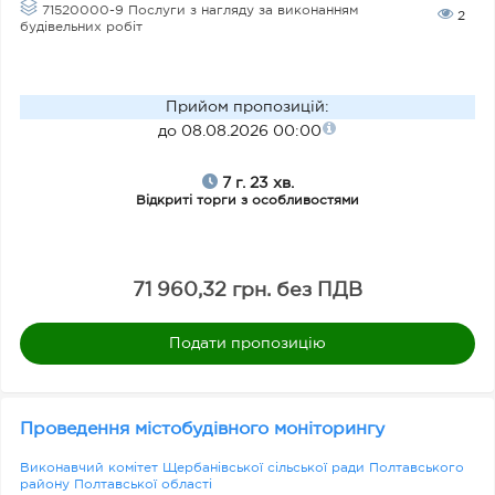
71520000-9 Послуги з нагляду за виконанням
2
будівельних робіт
О
чі
Прийом пропозицій
:
ку
до 08.08.2026 00:00
ва
на
7 г. 23 хв.
Відкриті торги з особливостями
ва
рт
іс
71 960,32 грн. без ПДВ
ть
,
Подати пропозицію
гр
н.
Проведення містобудівного моніторингу
Виконавчий комітет Щербанівської сільської ради Полтавського
Д
району Полтавської області