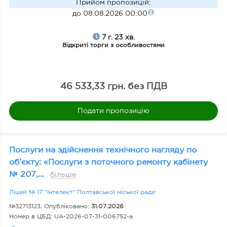
Прийом пропозицій
:
м
до 08.08.2026 00:00
о
в
7 г. 23 хв.
Відкриті торги з особливостями
и
о
п
46 533,33 грн. без ПДВ
л
ат
Подати пропозицію
и
Послуги на здійснення технічного нагляду по
О
об’єкту: «Послуги з поточного ремонту кабінету
б
№ 207,...
більше
ла
Ліцей № 17 "Інтелект" Полтавської міської ради
ст
№32713123. Опубліковано:
31.07.2026
ь
Номер в ЦБД:
UA-2026-07-31-006752-a