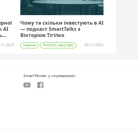
ерної
Чому та скільки інвестують в AI
k AI
— подкаст SmartTalks з
ь
Вікторією Тігіпко
.11.2025
06.11.2025
Новина
Prozorro закупівлі
Постачальник
SmartTender у соцмережах: