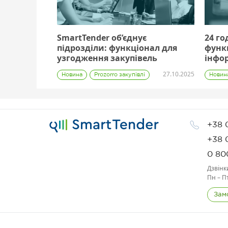
SmartTender об’єднує
24 го
підрозділи: функціонал для
функ
узгодження закупівель
інфор
пропо
27.10.2025
Новина
Prozorro закупівлі
Новин
Замовник
+38 
+38 
0 80
Дзвінк
Пн – П
Зам