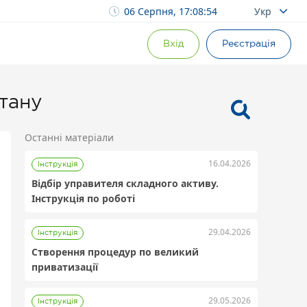
06 Серпня, 17:08:55
Укр
Вхід
Реєстрація
стану
Останні матеріали
16.04.2026
Інструкція
Відбір управителя складного активу.
Інструкція по роботі
29.04.2026
Інструкція
Створення процедур по великий
Інструкції для організаторів аукціонів
Prozorro.Продажі
приватизації
29.05.2026
Інструкція