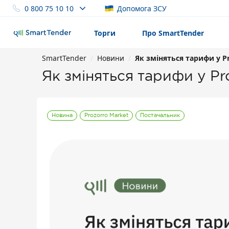
0 800 75 10 10
Допомога ЗСУ
Торги
Про SmartTender
SmartTender
Новини
Як зміняться тарифи у Pr
Як зміняться тарифи у Pr
Новина
Prozorro Market
Постачальник