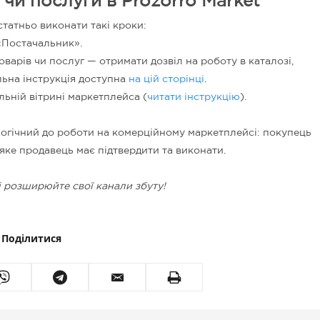
чи послуги в Prozorro Market
статньо виконати такі кроки:
 «Постачальник».
варів чи послуг — отримати дозвіл на роботу в каталозі,
льна інструкція доступна
на цій сторінці
.
льній вітрині маркетплейса (
читати інструкцію
).
логічний до роботи на комерційному маркетплейсі: покупець
ке продавець має підтвердити та виконати.
і розширюйте свої канали збуту!
Поділитися