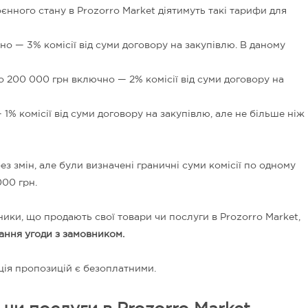
оєнного стану в Prozorro Market діятимуть такі тарифи для
но — 3% комісії від суми договору на закупівлю. В даному
до
200 000 грн включно
— 2% комісії від суми договору на
1% комісії від суми договору на закупівлю, але не більше ніж
з змін, але були визначені граничні суми комісії по одному
000 грн.
ики, що продають свої товари чи послуги в Prozorro Market,
дання угоди з замовником.
ація пропозицій є безоплатними.