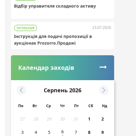
Відбір управителя складного активу
23.07.2026
Інструкція
Інструкція для подачі пропозиції в
Інструкції для учасників Prozorro.Продажі
аукціонах Prozorro.Продажі
Календар заходів
Cерпень 2026
Пн
Вт
Ср
Чт
Пт
Сб
Нд
27
28
29
30
31
1
2
6
3
4
5
7
8
9