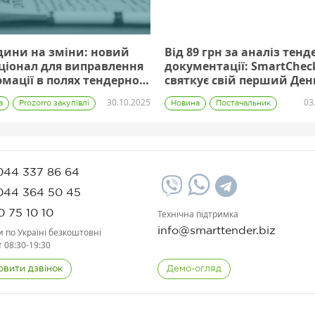
дини на зміни: новий
Від 89 грн за аналіз тенд
ціонал для виправлення
документації: SmartChec
мації в полях тендерної
святкує свій перший Ден
зиції
народження
30.10.2025
03
а
Prozorro закупівлі
Новина
Постачальник
Корисні сервіси
Тарифи
044 337 86 64
044 364 50 45
0 75 10 10
Технічна підтримка
info@smarttender.biz
и по Україні безкоштовні
т 08:30-19:30
овити дзвінок
Демо-огляд