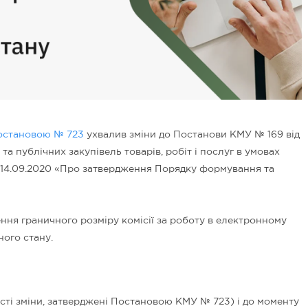
остановою № 723
ухвалив зміни до Постанови КМУ № 169 від
а публічних закупівель товарів, робіт і послуг в умовах
д 14.09.2020 «Про затвердження Порядку формування та
ня граничного розміру комісії за роботу в електронному
ного стану.
ості зміни, затверджені Постановою КМУ № 723) і до моменту