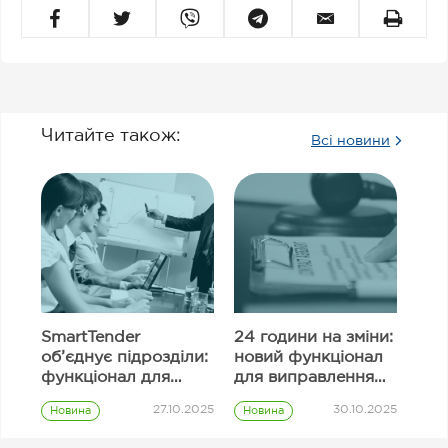
Читайте також:
Всі новини
SmartTender
24 години на зміни:
об’єднує підрозділи:
новий функціонал
функціонал для
для виправлення
узгодження
інформації в полях
27.10.2025
30.10.2025
Новина
Новина
закупівель
тендерної
Prozorro
Prozorro
пропозиції