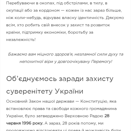
Перебуваючи в окопах, під обстрілами, в тилу, в
окупації або за кордоном — кожен із нас зараз більше,
ніж коли-небудь, відчуває власну ідентичність. Дякуємо
всім, хто робить свій внесок у захист та розвиток
країни, підтримку економіки, боротьбу за
незалежність!
Бажаємо вам міцного здоров’я, незламної сили духу та
непохитної віри у довгоочікувану Перемогу!
Об’єднуємось заради захисту
суверенітету України
Основний Закон нашої держави — Конституцію, яка
встановлює права та свободи кожного громадянина
України, було затверджено Верховною Радою
28
червня 1996 року.
А зараз, 28 років потому, ми
продовжуємо відстоювати ці права й можливість бути