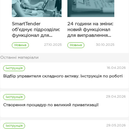
SmartTender
24 години на зміни:
об’єднує підрозділи:
новий функціонал
функціонал для
для виправлення
узгодження
інформації в полях
27.10.2025
30.10.2025
Новина
Новина
закупівель
тендерної
Prozorro
Prozorro
пропозиції
закупівлі
закупівлі
Останні матеріали
Замовник
16.04.2026
Інструкція
Відбір управителя складного активу. Інструкція по роботі
29.04.2026
Інструкція
Від 89 грн за аналіз
Чому та скільки
Інструкції для організаторів аукціонів Prozorro.Продажі
Створення процедур по великий приватизації
тендерної
інвестують в AI —
документації:
подкаст SmartTalks з
SmartCheck AI
Вікторією Тігіпко
03.11.2025
06.11.2025
Новина
Новина
святкує свій
29.05.2026
Інструкція