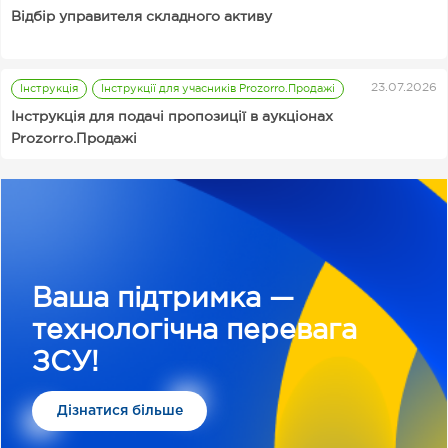
Постачальник
Prozorro
перший День
Відбір управителя складного активу
закупівлі
народження
Корисні
сервіси
Постачальник
Тарифи
23.07.2026
Інструкція
Інструкції для учасників Prozorro.Продажі
Інструкція для подачі пропозиції в аукціонах
Prozorro.Продажі
Ваша підтримка —
технологічна перевага
ЗСУ!
Дізнатися більше