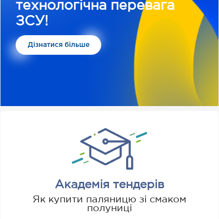
технологічна перевага
ЗСУ!
Дізнатися більше
Академія тендерів
Як купити паляницю зі смаком
полуниці