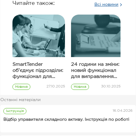
Читайте також:
Всі новини
SmartTender
24 години на зміни:
об’єднує підрозділи:
новий функціонал
функціонал для
для виправлення
узгодження
інформації в полях
27.10.2025
30.10.2025
Новина
Новина
закупівель
тендерної
Prozorro
Prozorro
пропозиції
закупівлі
закупівлі
Останні матеріали
Замовник
16.04.2026
Інструкція
Відбір управителя складного активу. Інструкція по роботі