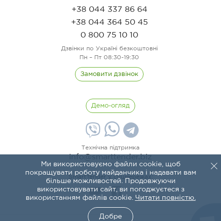
+38 044 337 86 64
+38 044 364 50 45
0 800 75 10 10
Дзвінки по Україні безкоштовні
Пн – Пт 08:30-19:30
Замовити дзвінок
Демо-огляд
Технічна підтримка
info@smarttender.biz
Ми використовуємо файли cookie, щоб
покращувати роботу майданчика і надавати вам
SmartTender у соцмережах:
більше можливостей. Продовжуючи
використовувати сайт, ви погоджуєтеся з
використанням файлів cookie.
Читати повністю.
Добре