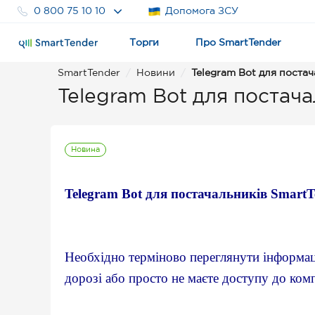
0 800 75 10 10
Допомога ЗСУ
Торги
Про SmartTender
SmartTender
Новини
Telegram Bot для постач
Telegram Bot для постача
Новина
Telegram Bot для постачальників SmartTe
Необхідно терміново переглянути інформаці
дорозі або просто не маєте доступу до ком