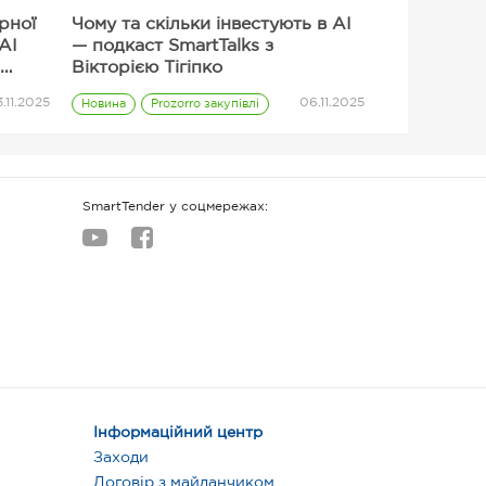
ерної
Чому та скільки інвестують в AI
AI
— подкаст SmartTalks з
Вікторією Тігіпко
.11.2025
06.11.2025
Новина
Prozorro закупівлі
Постачальник
SmartTender у соцмережах:
Інформаційний центр
Заходи
Договір з майданчиком