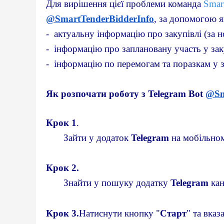
Для вирішення цієї проблеми команда 
Smar
@SmartTenderBidderInfo
, за допомогою 
-  актуальну інформацію про закупівлі (за н
-  інформацію про заплановану участь у зак
-  інформацію по перемогам та поразкам у з
Як розпочати роботу з Telegram Bot 
@Sm
Крок 1
.
       Зайти у додаток 
Telegram
 на мобільно
Крок 2.
       Знайти у пошуку додатку 
Telegram
 ка
Крок
3.
Натиснути кнопку "
Старт
" та вказ