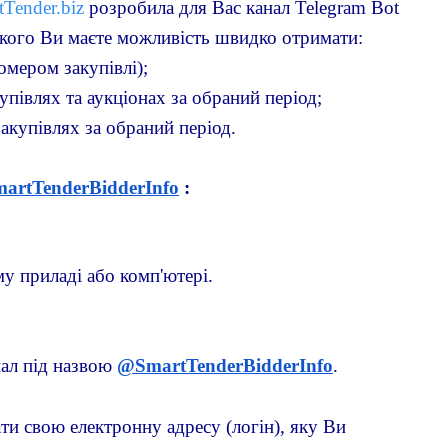
tTender.biz
 розробила для Вас канал Telegram Bot 
якого Ви маєте можливість швидко отримати:
омером закупівлі);
упівлях та аукціонах за обраний період;
акупівлях за обраний період.
artTenderBidderInfo
 :
му приладі або комп'ютері.
нал під назвою 
@SmartTenderBidderInfo
.
ати свою електронну адресу (логін), яку Ви 