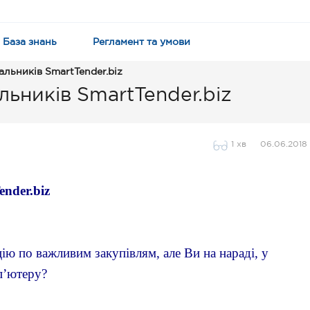
База знань
Регламент та умови
альників SmartTender.biz
льників SmartTender.biz
1 хв
06.06.2018
nder.biz
ю по важливим закупівлям, але Ви на нараді, у 
п’ютеру?