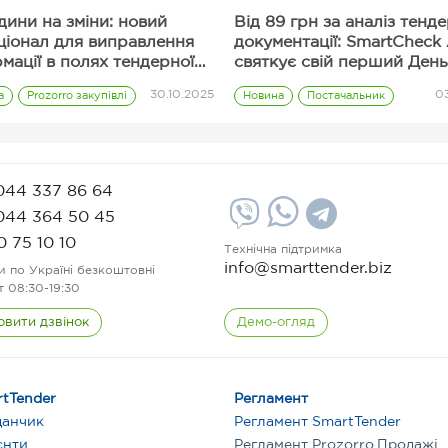
дини на зміни: новий
Від 89 грн за аналіз тенд
ціонал для виправлення
документації: SmartCheck 
мації в полях тендерної
святкує свій перший День
зиції
народження
30.10.2025
03
а
Prozorro закупівлі
Новина
Постачальник
Корисні сервіси
Тарифи
044 337 86 64
044 364 50 45
0 75 10 10
Технічна підтримка
info@smarttender.biz
и по Україні безкоштовні
т 08:30-19:30
овити дзвінок
Демо-огляд
tTender
Регламент
данчик
Регламент SmartTender
єнти
Регламент Prozorro.Продажі