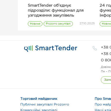
SmartTender об’єднує
24 го
підрозділи: функціонал для
функ
узгодження закупівель
інфор
пропо
27.10.2025
Новина
Prozorro закупівлі
Новин
Замовник
+38 
+38 
0 80
Дзвінк
Пн – П
Зам
Торговий майданчик
Про Smar
Публічні закупівлі Prozorro
Про май
Комерційні закупівлі
Наші клі