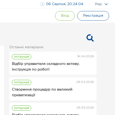
06 Серпня, 20:24:04
Укр
Вхід
Реєстрація
Останні матеріали
16.04.2026
Інструкція
Відбір управителя складного активу.
Інструкція по роботі
29.04.2026
Інструкція
Інструкції для організаторів аукціонів
Створення процедур по великий
Prozorro.Продажі
приватизації
29.05.2026
Інструкція