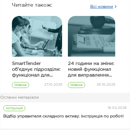
Читайте також:
Всі новини
SmartTender
24 години на зміни:
об’єднує підрозділи:
новий функціонал
функціонал для
для виправлення
узгодження
інформації в полях
27.10.2025
30.10.2025
Новина
Новина
закупівель
тендерної
Prozorro
Prozorro
пропозиції
закупівлі
закупівлі
Останні матеріали
Замовник
16.04.2026
Інструкція
Відбір управителя складного активу. Інструкція по роботі