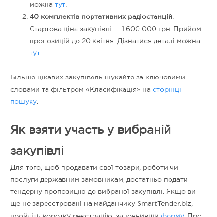
можна
тут
.
40 комплектів портативних радіостанцій
.
Стартова ціна закупівлі — 1 600 000 грн. Прийом
пропозицій до 20 квітня. Дізнатися деталі можна
тут
.
Більше цікавих закупівель шукайте за ключовими
словами та фільтром «Класифікація» на
сторінці
пошуку
.
Як взяти участь у вибраній
закупівлі
Для того, щоб продавати свої товари, роботи чи
послуги державним замовникам, достатньо подати
тендерну пропозицію до вибраної закупівлі. Якщо ви
ще не зареєстровані на майданчику SmartTender.biz,
пройдіть коротку реєстрацію, заповнивши
форму
. Про