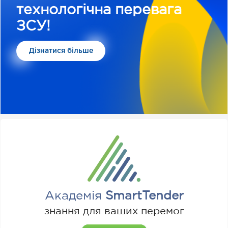
технологічна перевага
ЗСУ!
Дізнатися більше
Академія
SmartTender
знання для ваших перемог