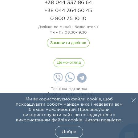
+38 044 337 86 64
+38 044 364 50 45
0 800 75 10 10
Дзвінки по Україні безкоштовні
Пн – Пт 08:30-19:30
Замовити дзвінок
Демо-огляд
Технічна підтримка
info@smarttender.biz
Ми використовуємо файли cookie, щоб
покращувати роботу майданчика і надавати вам
SmartTender у соцмережах:
більше можливостей. Продовжуючи
використовувати сайт, ви погоджуєтеся з
використанням файлів cookie.
Читати повністю.
Добре