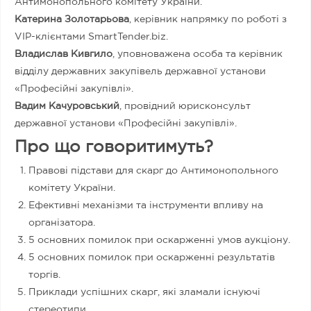
Антимонопольного комітету України.
Катерина Золотарьова
, керівник напрямку по роботі з
VIP-клієнтами SmartTender.biz.
Владислав Кивгило
, уповноважена особа та керівник
відділу державних закупівель державної установи
«Професійні закупівлі».
Вадим Качуровський
, провідний юрисконсульт
державної установи «Професійні закупівлі».
Про що говоритимуть?
Правові підстави для скарг до Антимонопольного
комітету України.
Ефективні механізми та інструменти впливу на
організатора.
5 основних помилок при оскарженні умов аукціону.
5 основних помилок при оскарженні результатів
торгів.
Приклади успішних скарг, які зламали існуючі
стереотипи.