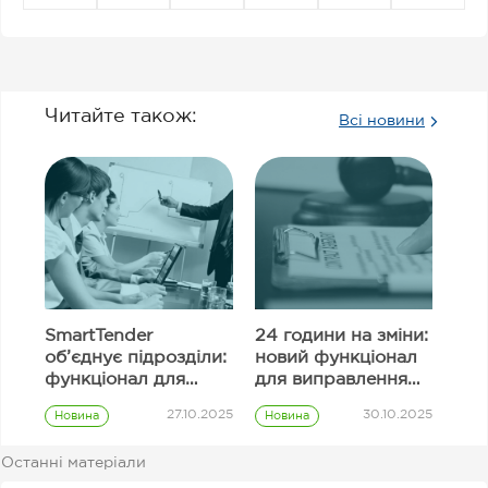
Читайте також:
Всі новини
SmartTender
24 години на зміни:
об’єднує підрозділи:
новий функціонал
функціонал для
для виправлення
узгодження
інформації в полях
27.10.2025
30.10.2025
Новина
Новина
закупівель
тендерної
Prozorro
Prozorro
пропозиції
закупівлі
закупівлі
Останні матеріали
Замовник