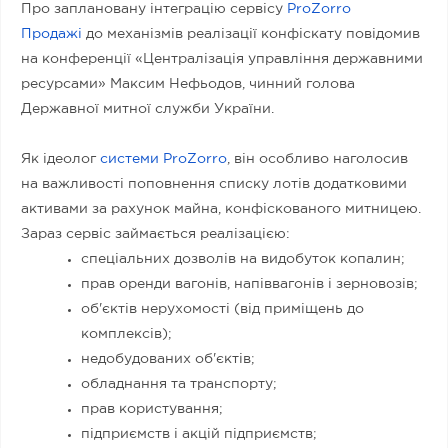
Про заплановану інтеграцію сервісу
ProZorro
Продажі
до механізмів реалізації конфіскату повідомив
на конференції «Централізація управління державними
ресурсами» Максим Нефьодов, чинний голова
Державної митної служби України.
Як ідеолог
системи ProZorro
, він особливо наголосив
на важливості поповнення списку лотів додатковими
активами за рахунок майна, конфіскованого митницею.
Зараз сервіс займається реалізацією:
спеціальних дозволів на видобуток копалин;
прав оренди вагонів, напіввагонів і зерновозів;
об'єктів нерухомості (від приміщень до
комплексів);
недобудованих об'єктів;
обладнання та транспорту;
прав користування;
підприємств і акцій підприємств;