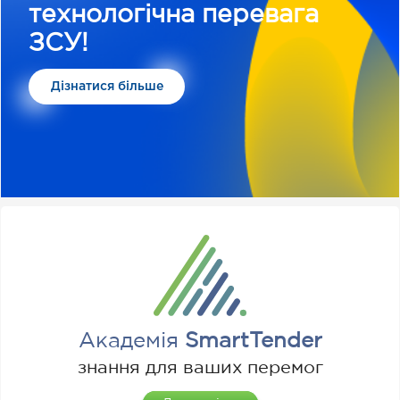
технологічна перевага
ЗСУ!
Дізнатися більше
Академія
SmartTender
знання для ваших перемог