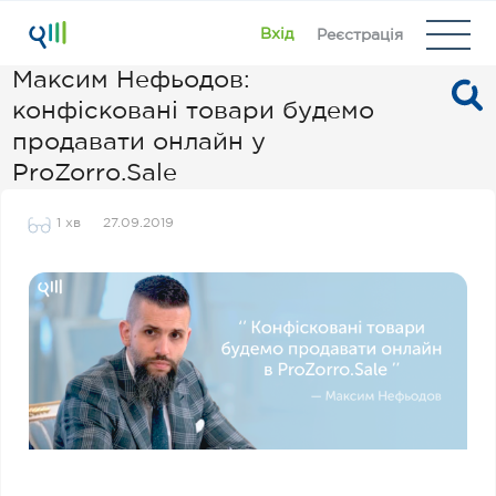
Вхід
Реєстрація
Максим Нефьодов:
конфісковані товари будемо
продавати онлайн у
ProZorro.Sale
1 хв
27.09.2019