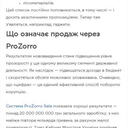
лісоматеріалів.
Цей список постійно поповнюється, в тому числі — і
досить екзотичними пропозиціями. Тепер там
з'являться, наприклад, гаджети.
Що означає продаж через
ProZorro
Результатом нововведення стане підвищення рівня
прозорості у ще одному великому сегменті державної
діяльності. Як наслідок — підвищаться доходи в бюджет
і скоротяться обсяги можливих зловживань. Очевидно,
що «цифра» — це єдиний ефективний спосіб побороти
корупцію.
Система ProZorro Sale
показала хороші результати —
понад 20 000 000 000 грн загального заробітку, з них
майже півтора мільярда гривень за рахунок малої
приватизації. Тому Кабінет Міністрів України прийняв