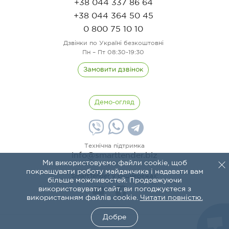
+38 044 337 86 64
+38 044 364 50 45
0 800 75 10 10
Дзвінки по Україні безкоштовні
Пн – Пт 08:30-19:30
Замовити дзвінок
Демо-огляд
Технічна підтримка
info@smarttender.biz
Ми використовуємо файли cookie, щоб
покращувати роботу майданчика і надавати вам
SmartTender у соцмережах:
більше можливостей. Продовжуючи
використовувати сайт, ви погоджуєтеся з
використанням файлів cookie.
Читати повністю.
Добре