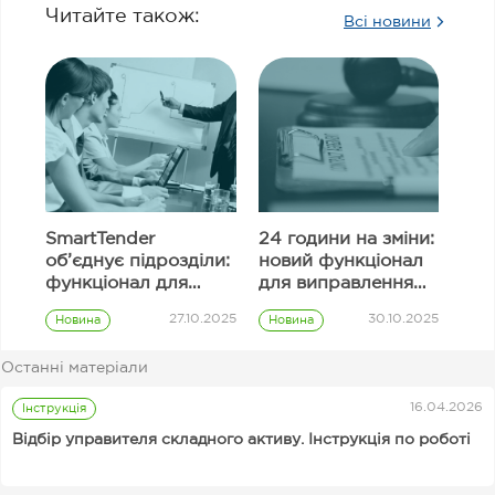
Читайте також:
Всі новини
SmartTender
24 години на зміни:
об’єднує підрозділи:
новий функціонал
функціонал для
для виправлення
узгодження
інформації в полях
27.10.2025
30.10.2025
Новина
Новина
закупівель
тендерної
Prozorro
Prozorro
пропозиції
закупівлі
закупівлі
Останні матеріали
Замовник
16.04.2026
Інструкція
Відбір управителя складного активу. Інструкція по роботі