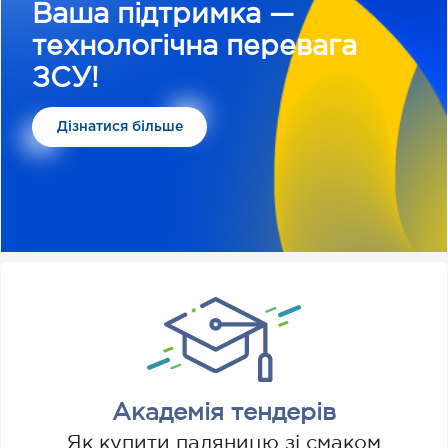
Ваша підтримка —
технологічна перевага
ЗСУ!
Дізнатися більше
Академія тендерів
Як купити паляницю зі смаком