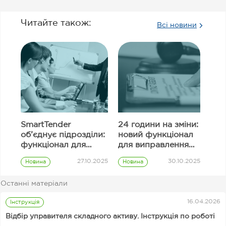
Читайте також:
Всі новини
SmartTender
24 години на зміни:
об’єднує підрозділи:
новий функціонал
функціонал для
для виправлення
узгодження
інформації в полях
27.10.2025
30.10.2025
Новина
Новина
закупівель
тендерної
Prozorro
Prozorro
пропозиції
закупівлі
закупівлі
Останні матеріали
Замовник
16.04.2026
Інструкція
Відбір управителя складного активу. Інструкція по роботі