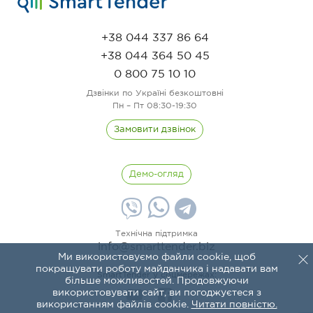
+38 044 337 86 64
+38 044 364 50 45
0 800 75 10 10
Дзвінки по Україні безкоштовні
Пн – Пт 08:30-19:30
Замовити дзвінок
Демо-огляд
Технічна підтримка
info@smarttender.biz
Ми використовуємо файли cookie, щоб
покращувати роботу майданчика і надавати вам
SmartTender у соцмережах:
більше можливостей. Продовжуючи
використовувати сайт, ви погоджуєтеся з
використанням файлів cookie.
Читати повністю.