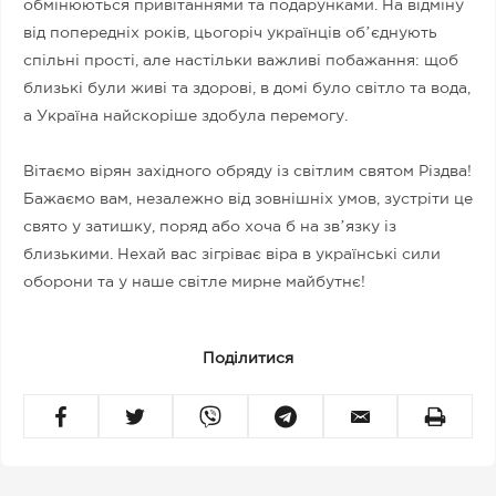
обмінюються привітаннями та подарунками. На відміну
від попередніх років, цьогоріч українців обʼєднують
спільні прості, але настільки важливі побажання: щоб
близькі були живі та здорові, в домі було світло та вода,
а Україна найскоріше здобула перемогу.
Вітаємо вірян західного обряду із світлим святом Різдва!
Бажаємо вам, незалежно від зовнішніх умов, зустріти це
свято у затишку, поряд або хоча б на звʼязку із
близькими. Нехай вас зігріває віра в українські сили
оборони та у наше світле мирне майбутнє!
Поділитися