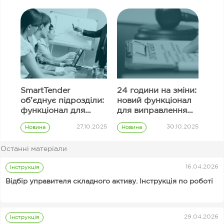
SmartTender
24 години на зміни:
об’єднує підрозділи:
новий функціонал
функціонал для
для виправлення
узгодження
інформації в полях
27.10.2025
30.10.2025
Новина
Новина
закупівель
тендерної
Prozorro
Prozorro
пропозиції
закупівлі
закупівлі
Останні матеріали
Замовник
16.04.2026
Інструкція
Відбір управителя складного активу. Інструкція по роботі
29.04.2026
Інструкція