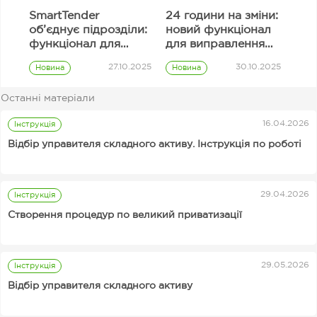
SmartTender
24 години на зміни:
об’єднує підрозділи:
новий функціонал
функціонал для
для виправлення
узгодження
інформації в полях
27.10.2025
30.10.2025
Новина
Новина
закупівель
тендерної
Prozorro
Prozorro
пропозиції
закупівлі
закупівлі
Останні матеріали
Замовник
16.04.2026
Інструкція
Відбір управителя складного активу. Інструкція по роботі
29.04.2026
Інструкція
Від 89 грн за аналіз
Чому та скільки
Інструкції для організаторів аукціонів Prozorro.Продажі
Створення процедур по великий приватизації
тендерної
інвестують в AI —
документації:
подкаст SmartTalks з
SmartCheck AI
Вікторією Тігіпко
03.11.2025
06.11.2025
Новина
Новина
святкує свій
29.05.2026
Інструкція
Постачальник
Prozorro
перший День
Відбір управителя складного активу
закупівлі
народження
Корисні
сервіси
Постачальник