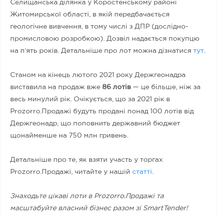
Селищанська ділянка у Коростенському районі
Житомирської області, в якій передбачається
геологічне вивчення, в тому числі з ДПР (дослідно-
промисловою розробкою). Дозвіл надається покупцю
на п’ять років. Детальніше про лот можна дізнатися
тут
.
Станом на кінець лютого 2021 року Держгеонадра
виставила на продаж вже
86 лотів
— це більше, ніж за
весь минулий рік. Очікується, що за 2021 рік в
Prozorro.Продажі будуть продані понад 100 лотів від
Держгеонадр, що поповнить державний бюджет
щонайменше на 750 млн гривень.
Детальніше про те, як взяти участь у торгах
Prozorro.Продажі, читайте у нашій
статті
.
Знаходьте цікаві лоти в Prozorro.Продажі та
масштабуйте власний бізнес разом зі SmartTender!