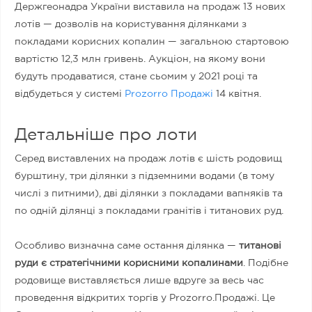
Держгеонадра України виставила на продаж 13 нових
лотів — дозволів на користування ділянками з
покладами корисних копалин — загальною стартовою
вартістю 12,3 млн гривень. Аукціон, на якому вони
будуть продаватися, стане сьомим у 2021 році та
відбудеться у системі
Prozorro Продажі
14 квітня.
Детальніше про лоти
Серед виставлених на продаж лотів є шість родовищ
бурштину, три ділянки з підземними водами (в тому
числі з питними), дві ділянки з покладами вапняків та
по одній ділянці з покладами гранітів і титанових руд.
Особливо визначна саме остання ділянка —
титанові
руди є стратегічними корисними копалинами
. Подібне
родовище виставляється лише вдруге за весь час
проведення відкритих торгів у Prozorro.Продажі. Це