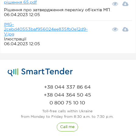
рішення 65.pdf
Рішення про затвердження переліку об’єктів МП
06.04.2023 12:05
IMG-
2cebd40553baf956024ee835fb0e12d9-
V.jpg
Ілюстрації
06.04.2023 12:05
+38 044 337 86 64
+38 044 364 50 45
0 800 75 10 10
Toll-free calls within Ukraine
from Monday to Friday from 8:30 a.m. to 7:30 p.m.
Call me