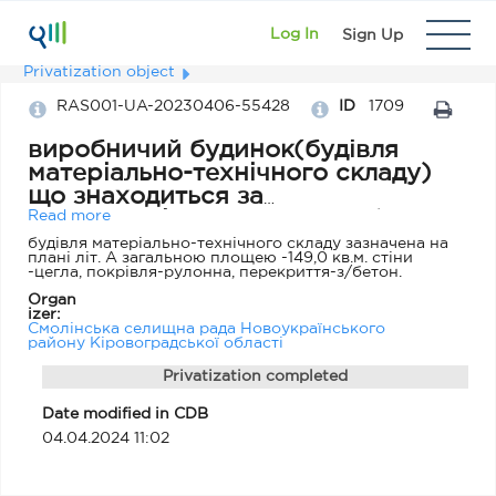
Log In
Sign Up
Privatization object
RAS001-UA-20230406-55428
ID
1709
виробничий будинок(будівля
матеріально-технічного складу)
що знаходиться за
адресою:Кіровоградська область,
Read more
Новоукраїнський район, смт
будівля матеріально-технічного складу зазначена на
плані літ. А загальною площею -149,0 кв.м. стіни
Смоліне, вул. Геологів, 80-в
-цегла, покрівля-рулонна, перекриття-з/бетон.
Organ
izer:
Смолінська селищна рада Новоукраїнського
району Кіровоградської області
Privatization completed
Date modified in CDB
04.04.2024 11:02