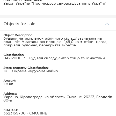
Confirmation information:
Закон України "Про місцеве самоврядування в Україні"
Objects for sale
Object Description:
будівля матеріально-технічного складу зазначена на
плані літ. А загальною площею -149,0 кв.м. стіни -цегла,
покрівля-рулонна, перекриття-з/бетон.
Classification:
04212000-7 - Будівля складу, ангар тощо та їх частини
State property Classification:
101 - Окреме нерухоме майно
Amount:
1 м.кв.
Address:
Україна, Кіровоградська область, Смоліне, 26223, Геологів
80-в
KOATUU:
3523155700 - СМОЛІНЕ