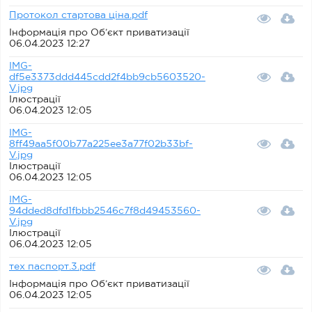
Протокол стартова ціна.pdf
Інформація про Об’єкт приватизації
06.04.2023 12:27
IMG-
df5e3373ddd445cdd2f4bb9cb5603520-
V.jpg
Ілюстрації
06.04.2023 12:05
IMG-
8ff49aa5f00b77a225ee3a77f02b33bf-
V.jpg
Ілюстрації
06.04.2023 12:05
IMG-
94dded8dfd1fbbb2546c7f8d49453560-
V.jpg
Ілюстрації
06.04.2023 12:05
тех паспорт.3.pdf
Інформація про Об’єкт приватизації
06.04.2023 12:05