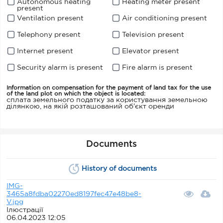
Autonomous heating
Heating meter present
present
Ventilation present
Air conditioning present
Telephony present
Television present
Internet present
Elevator present
Security alarm is present
Fire alarm is present
Information on compensation for the payment of land tax for the use
of the land plot on which the object is located:
сплата земельного податку за користування земельною
ділянкою, на якій розташований об'єкт оренди
Documents
History of documents
IMG-
3465a8fdba02270ed8197fec47e48be8-
V.jpg
Ілюстрації
06.04.2023 12:05