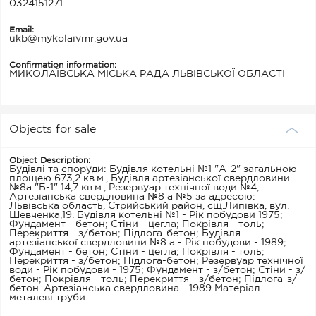
0324151271
Email:
ukb@mykolaivmr.gov.ua
Confirmation information:
МИКОЛАЇВСЬКА МІСЬКА РАДА ЛЬВІВСЬКОЇ ОБЛАСТІ
Objects for sale
Object Description:
Будівлі та споруди: Будівля котельні №1 "А-2" загальною
площею 673,2 кв.м., Будівля артезіанської свердловини
№8а "Б-1" 14,7 кв.м., Резервуар технічної води №4,
Артезіанська свердловина №8 а №5 за адресою:
Львівська область, Стрийський район, сщ.Липівка, вул.
Шевченка,19. Будівля котельні №1 - Рік побудови 1975;
Фундамент - бетон; Стіни - цегла; Покрівля - толь;
Перекриття - з/бетон; Підлога-бетон; Будівля
артезіанської свердловини №8 а - Рік побудови - 1989;
Фундамент - бетон; Стіни - цегла; Покрівля - толь;
Перекриття - з/бетон; Підлога-бетон; Резервуар технічної
води - Рік побудови - 1975; Фундамент - з/бетон; Стіни - з/
бетон; Покрівля - толь; Перекриття - з/бетон; Підлога-з/
бетон. Артезіанська свердловина - 1989 Матеріал -
металеві труби.