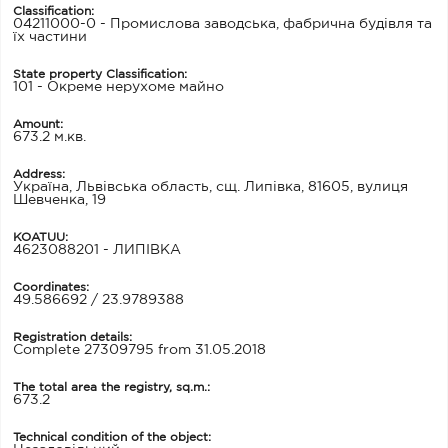
Classification:
04211000-0 - Промислова заводська, фабрична будівля та
їх частини
State property Classification:
101 - Окреме нерухоме майно
Amount:
673.2 м.кв.
Address:
Україна, Львівська область, сщ. Липівка, 81605, вулиця
Шевченка, 19
KOATUU:
4623088201 - ЛИПІВКА
Coordinates:
49.586692 / 23.9789388
Registration details:
Complete 27309795 from 31.05.2018
The total area the registry, sq.m.:
673.2
Technical condition of the object: