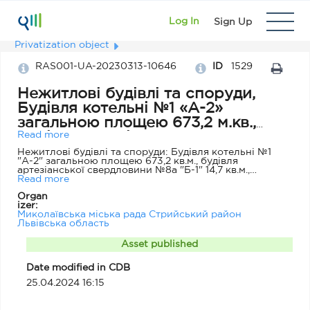
Log In
Sign Up
Privatization object
RAS001-UA-20230313-10646
ID
1529
Нежитлові будівлі та споруди,
Будівля котельні №1 «А-2»
загальною площею 673,2 м.кв.,
Будівля артезіанської
Read more
свердловини №8а, «Б-1» площею
Нежитлові будівлі та споруди: Будівля котельні №1
"А-2" загальною площею 673,2 кв.м., будівля
14,7 м.кв., Резервуар технічної
артезіанської свердловини №8а "Б-1" 14,7 кв.м.,
води «№4», Артезіанська
Резервуар технічної води №4, Артезіанська
Read more
свердловина №8 а "5" за адресою: Львівська область,
свердловина №8а «№5»,
Organ
Стрийський район, сщ.Липівка, вул. Шевченка,19.
izer:
Опис: Будівля котельні №1 - Рік побудови 1975;
розташовані за адресою:
Миколаївська міська рада Стрийський район
Фундамент - бетон; Стіни - цегла; Покрівля - толь;
Львівська область, Стрийський
Львівська область
Перекриття - з/бетон; Підлога-бетон; Будівля
артезіанської свердловини №8 а - Рік побудови - 1989;
район, сщ.Липівка, вул.
Фундамент - бетон; Стіни - цегла; Покрівля - толь;
Asset published
Шевченка,19
Перекриття - з/бетон; Підлога-бетон; Резервуар
технічної води - Рік побудови - 1975; Фундамент - з/
Date modified in CDB
бетон; Стіни - з/бетон; Покрівля - толь; Перекриття -
з/бетон; Підлога-з/бетон. Артезіанська свердловина -
25.04.2024 16:15
1989 Матеріал - металеві труби.