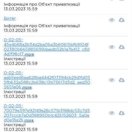
Інформація про Об’єкт приватизації
13.03.2023 15:59
Витяг
Інформація про Об’єкт приватизації
13.03.2023 15:59
0-02-05-
45e4b68a2b34d2ba06a3b60615bfb9104f
02380b665885699daedb52b1a7b412_c8d
4d1f98cf7
more
Ілюстрації
13.03.2023 15:59
0-02-05-
aeb5eed6ea628ba4442f07394cb29d1fd03
5fb632a588c2b638c13b73617d3d2_aed30
5651e06
more
Ілюстрації
13.03.2023 15:59
0-02-05-
70079e397e92149a26c571b3188dc53c7d3
207cccb7a0d368950b1c425152603_5a0e
d0e18a26
more
Ілюстрації
13.03.2023 15:59