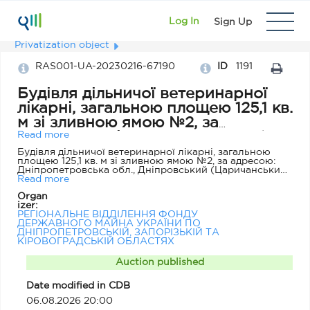
Log In
Sign Up
Privatization object
RAS001-UA-20230216-67190
ID
1191
Будівля дільничої ветеринарної
лікарні, загальною площею 125,1 кв.
м зі зливною ямою №2, за
адресою: Дніпропетровська обл.,
Read more
Дніпровський (Царичанський)
Будівля дільничої ветеринарної лікарні, загальною
площею 125,1 кв. м зі зливною ямою №2, за адресою:
район, с. Бабайківка, вул. Дружби,
Дніпропетровська обл., Дніпровський (Царичанський)
2
район, с. Бабайківка, вул. Дружби, 2. Об’єкт
Read more
приватизації - будівля дільничої ветеринарної лікарні
Organ
загальною площею 125,1 кв. м до складу якої входять: -
izer:
ветлікарня літ. А-1 (фундамент – бетон; стіни – з/б
РЕГІОНАЛЬНЕ ВІДДІЛЕННЯ ФОНДУ
плити, цегла; покрівля – шифер; перекриття – з/б
ДЕРЖАВНОГО МАЙНА УКРАЇНИ ПО
плити; підлога - дощата); - прибудова а1 (фундамент –
ДНІПРОПЕТРОВСЬКІЙ, ЗАПОРІЗЬКІЙ ТА
бетон; стіни – з/б плити, цегла; покрівля – шифер;
КІРОВОГРАДСЬКІЙ ОБЛАСТЯХ
підлога - дощата); - прибудова а'-1 (фундамент – бетон;
стіни – з/б плити, цегла; покрівля – шифер; підлога -
ДСП); - зливна яма №2 (цегляна).
Auction published
Date modified in CDB
06.08.2026 20:00