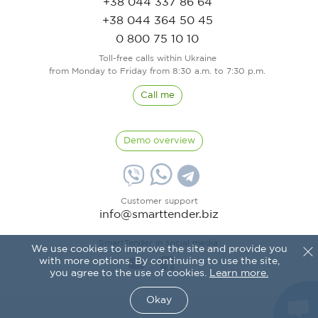
+38 044 337 86 64
+38 044 364 50 45
0 800 75 10 10
Toll-free calls within Ukraine
from Monday to Friday from 8:30 a.m. to 7:30 p.m.
Call me
Demo overview
Customer support
info@smarttender.biz
SmartTender in social media:
We use cookies to improve the site and provide you
with more options. By continuing to use the site,
you agree to the use of cookies.
Learn more.
Okay