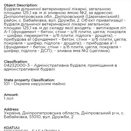
Object Description:
Будівля дільничої ветеринарної лікарні, загальною
площею 125,1 кв. м зі зливною ямою №2, за адресою:
Дніпропетровська обл., Дніпровський (Царичанський)
район, с. Бабайківка, вул. Дружби, 2. Об’єкт приватизації -
будівля дільничої ветеринарної лікарні загальною
площею 125,1 кв. м до складу якої входять: - ветлікарня літ.
А-1 (фундамент – бетон; стіни – з/б плити, цегла; покрівля
– шифер; перекриття – з/б плити; підлога - дощата); -
прибудова а1 (фундамент – бетон; стіни – з/б плити, цегла;
покрівля – шифер; підлога - дощата); - прибудова а'-1
(фундамент – бетон; стіни – з/б плити, цегла; покрівля –
шифер; підлога - ДСП); - зливна яма №2 (цегляна).
Classification:
04232000-3 - Адміністративна будівля, приміщення в
адміністративній будівлі
State property Classification:
101 - Окреме нерухоме майно
Amount:
1 лот
Address:
Україна, Дніпропетровська область, Дніпровський р-н, с.
Бабайківка, 51010, вул. Дружби, 2
KOATUU: