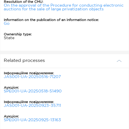
Resolution of the CMU:
On the approval of the Procedure for conducting electronic
auctions for the sale of large privatization objects
Information on the publication of an information notice:
Go
Ownership type:
State
Related processes
Інформаційне повідомлення:
JAS001-UA-20250516-71207
Аукціон:
SPE001-UA-20250518-51490
Інформаційне повідомлення:
JAS001-UA-20250923-35711
Аукціон:
SPE001-UA-20250925-13163