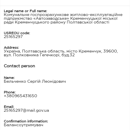
Legal name or Full name:
Комунальне госпрозрахункове житлово-експлуатаційне
підприємство «Автозаводське» Кременчуцької міської
ради Кременчуцького району Полтавської області
USREOU code:
25165297
Address:
Україна, Полтавська область, місто Кременчук, 39600,
вул. Полковника Гегечкорі, буд.32
Contact person
Name:
Бельченко Сергій Леонідович
Phone:
+380965431650
Email:
25165297@mail.gov.ua
Confirmation information:
Балансоутримувач