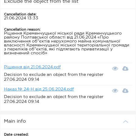
Exclude the object from the list
Cancellation date:
21.06.2024 13:33
Cancellation reason:
Рішення Кременчуцької міської ради Кременчуцького
району Полтавської області від 21.06.2024 «Про
виключення об"єктів нерухомого майна комунальної
власності Кременчуцької міської територіальної громади
з переліків об"єктів, які підлягають приватизації у
визначений спосіб»
Рішення від 21.06.2024.pdf
Decision to exclude an object from the register
27.06.2024 09:14
Наказ № 24-Н від 25.06.2024.pdf
Decision to exclude an object from the register
27.06.2024 09:14
Main info
Date created: